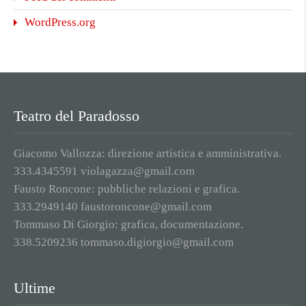
WordPress.org
Teatro del Paradosso
Giacomo Vallozza: direzione artistica e amministrativa.
333.4345591 violagazza@gmail.com
Fausto Roncone: pubbliche relazioni e grafica.
333.2949140 faustoroncone@gmail.com
Tommaso Di Giorgio: grafica, documentazione.
338.5209236 tommaso.digiorgio@gmail.com
Ultime