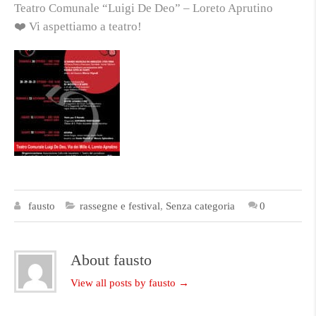
Teatro Comunale “Luigi De Deo” – Loreto Aprutino
❤️ Vi aspettiamo a teatro!
fausto
rassegne e festival
,
Senza categoria
0
About fausto
View all posts by fausto
→