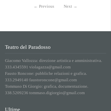
←
Previous
Next
→
Teatro del Paradosso
Giacomo Vallozza: direzione artistica e amministrativa.
333.4345591 violagazza@gmail.com
Fausto Roncone: pubbliche relazioni e grafica.
333.2949140 faustoroncone@gmail.com
Tommaso Di Giorgio: grafica, documentazione.
338.5209236 tommaso.digiorgio@gmail.com
Ultime