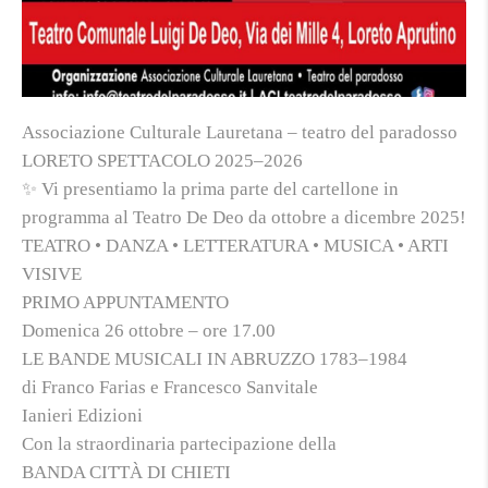
Associazione Culturale Lauretana – teatro del paradosso
LORETO SPETTACOLO 2025–2026
✨ Vi presentiamo la prima parte del cartellone in
programma al Teatro De Deo da ottobre a dicembre 2025!
TEATRO • DANZA • LETTERATURA • MUSICA • ARTI
VISIVE
PRIMO APPUNTAMENTO
Domenica 26 ottobre – ore 17.00
LE BANDE MUSICALI IN ABRUZZO 1783–1984
di Franco Farias e Francesco Sanvitale
Ianieri Edizioni
Con la straordinaria partecipazione della
BANDA CITTÀ DI CHIETI