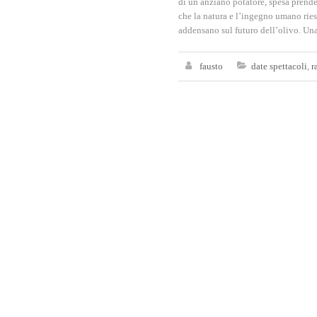
di un anziano potatore, spesa prende
che la natura e l’ingegno umano ries
addensano sul futuro dell’olivo. Un
fausto
date spettacoli
,
r