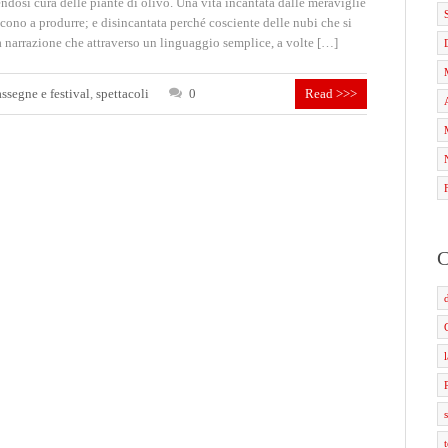
ndosi cura delle piante di olivo. Una vita incantata dalle meraviglie
cono a produrre; e disincantata perché cosciente delle nubi che si
a narrazione che attraverso un linguaggio semplice, a volte […]
assegne e festival
,
spettacoli
0
Read >>>
C