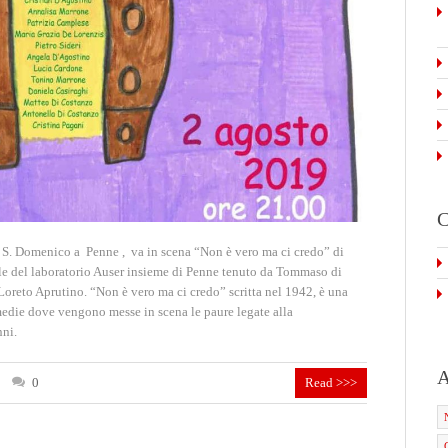
C
 S. Domenico a Penne , va in scena “Non è vero ma ci credo” di
le del laboratorio Auser insieme di Penne tenuto da Tommaso di
Loreto Aprutino. “Non è vero ma ci credo” scritta nel 1942, è una
medie dove vengono messe in scena le paure legate alla
nni.
A
0
Read >>>