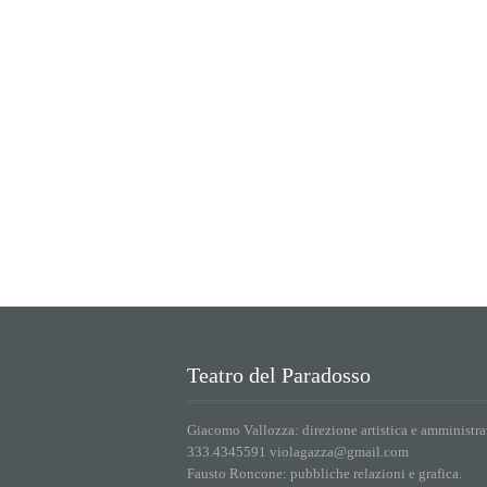
Teatro del Paradosso
Giacomo Vallozza: direzione artistica e amministra
333.4345591 violagazza@gmail.com
Fausto Roncone: pubbliche relazioni e grafica.