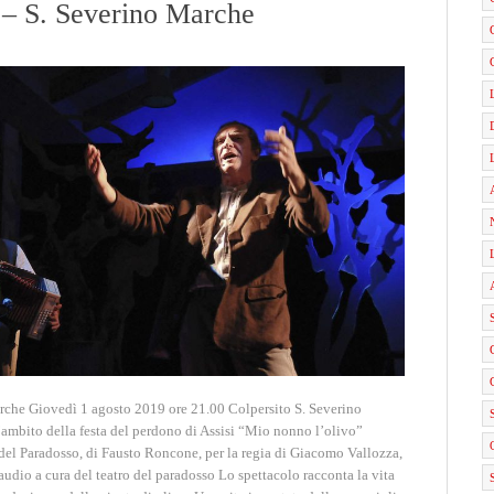
 – S. Severino Marche
rche Giovedì 1 agosto 2019 ore 21.00 Colpersito S. Severino
mbito della festa del perdono di Assisi “Mio nonno l’olivo”
o del Paradosso, di Fausto Roncone, per la regia di Giacomo Vallozza,
dio a cura del teatro del paradosso Lo spettacolo racconta la vita