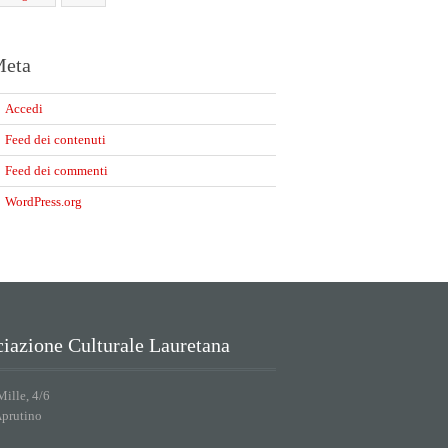
eta
Accedi
Feed dei contenuti
Feed dei commenti
WordPress.org
iazione Culturale Lauretana
Mille, 4/6
Aprutino