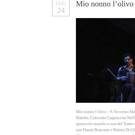
Mio nonno l’olivo
LUG
24
Mio nonno l’olivo – S. Severino Ma
Marche, Convento Cappuccini Nell’a
spettacolo teatrale a cura del Teatr
con Fausto Roncone e Matteo Di Clau