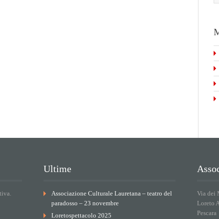
M
Ultime
Assoc
tiva.
Associazione Culturale Lauretana – teatro del
Via dei 
paradosso – 23 novembre
Loreto 
Pescara
Loretospettacolo 2025