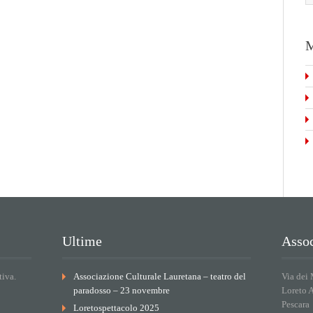
M
Ultime
Assoc
tiva.
Associazione Culturale Lauretana – teatro del
Via dei 
paradosso – 23 novembre
Loreto 
Pescara
Loretospettacolo 2025