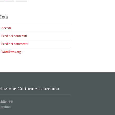
eta
Accedi
Feed dei contenuti
Feed dei commenti
WordPress.org
iazione Culturale Lauretana
Mille, 4/6
Aprutino