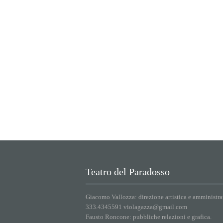
Teatro del Paradosso
Giacomo Vallozza: direzione artistica e amministra
333.4345591 violagazza@gmail.com
Fausto Roncone: pubbliche relazioni e grafica.