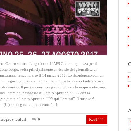
C
entro storico, Largo bocce L’APS Oneiro organizza per il
onelborgo, volta principalmente al ricordo del giornalista di
ematuramente scomparso il 14 marzo 2016. Lo ricorderemo con un
 il 25 Agosto, dove saranno premiati giornalisti importanti grazie ad
rofessionisti. Il programma proseguirà il 26 con la rappresentazione
del Teatro del paradosso di Loreto Aprutino e il 27 con la
io girato a Loreto Aprutino “I Vespri Loretesi”. Il tutto sarà
 (Pe), tra degustazioni di vino, […]
A
assegne e festival
0
Read >>>