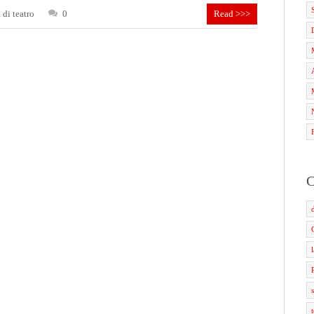
 di teatro
0
Read >>>
C