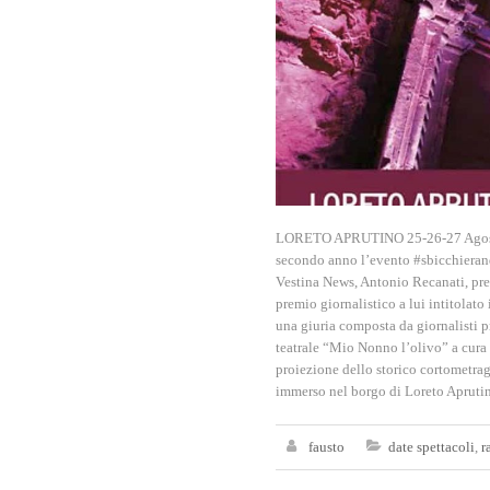
LORETO APRUTINO 25-26-27 Agosto C
secondo anno l’evento #sbicchierand
Vestina News, Antonio Recanati, pr
premio giornalistico a lui intitolato
una giuria composta da giornalisti p
teatrale “Mio Nonno l’olivo” a cura 
proiezione dello storico cortometragg
immerso nel borgo di Loreto Aprutino
fausto
date spettacoli
,
r