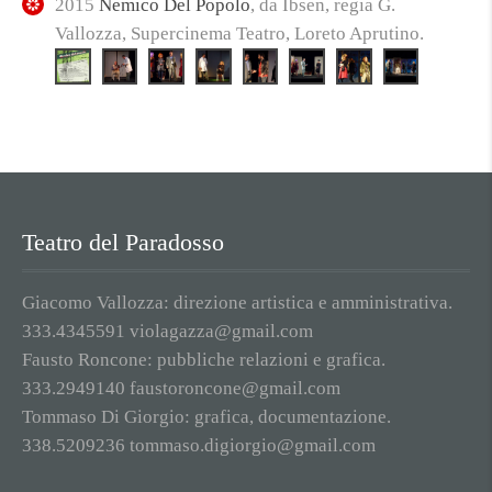
2015
Nemico Del Popolo
, da Ibsen, regia G.
Vallozza, Supercinema Teatro, Loreto Aprutino.
Teatro del Paradosso
Giacomo Vallozza: direzione artistica e amministrativa.
333.4345591 violagazza@gmail.com
Fausto Roncone: pubbliche relazioni e grafica.
333.2949140 faustoroncone@gmail.com
Tommaso Di Giorgio: grafica, documentazione.
338.5209236 tommaso.digiorgio@gmail.com