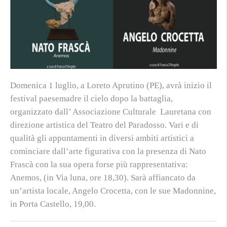
Domenica 1 luglio, a Loreto Aprutino (PE), avrà inizio il
festival paesemadre il cielo dopo la battaglia,
organizzato dall’ Associazione Culturale Lauretana con
direzione artistica del Teatro del Paradosso. Vari e di
qualità gli appuntamenti in diversi ambiti artistici a
cominciare dall’arte figurativa con la presenza di Nato
Frascà con la sua opera forse più rappresentativa:
Anemos, (in Via luna, ore 18,30). Sarà affiancato da
un’artista locale, Angelo Crocetta, con le sue Madonnine,
in Porta Castello, 19,00.