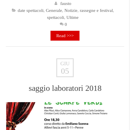
fausto
date spettacoli
,
Generale
,
Notizie
,
rassegne e festival
,
spettacoli
,
Ultime
0
Read >>>
GIU
05
saggio laboratori 2018