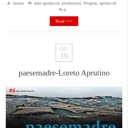
fausto
date spettacoli
,
produzioni
,
Progetti
,
spettacoli
0
Read >>>
GIU
19
paesemadre-Loreto Aprutino