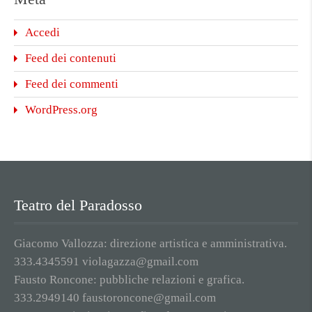
Accedi
Feed dei contenuti
Feed dei commenti
WordPress.org
Teatro del Paradosso
Giacomo Vallozza: direzione artistica e amministrativa.
333.4345591 violagazza@gmail.com
Fausto Roncone: pubbliche relazioni e grafica.
333.2949140 faustoroncone@gmail.com