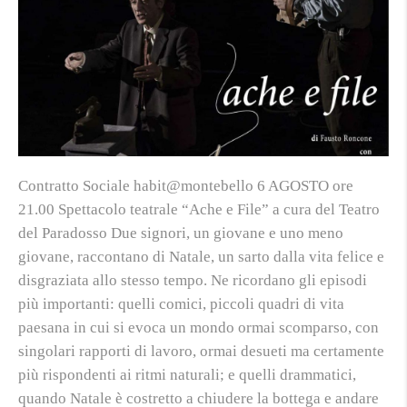
Contratto Sociale habit@montebello 6 AGOSTO ore
21.00 Spettacolo teatrale “Ache e File” a cura del Teatro
del Paradosso Due signori, un giovane e uno meno
giovane, raccontano di Natale, un sarto dalla vita felice e
disgraziata allo stesso tempo. Ne ricordano gli episodi
più importanti: quelli comici, piccoli quadri di vita
paesana in cui si evoca un mondo ormai scomparso, con
singolari rapporti di lavoro, ormai desueti ma certamente
più rispondenti ai ritmi naturali; e quelli drammatici,
quando Natale è costretto a chiudere la bottega e andare