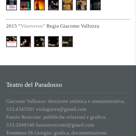
2015 “
Vinoverso”
Regia Giacomo Vallozza
Teatro del Paradosso
Giacomo Vallozza: direzione artistica e amministrativa.
333.4345591 violagazza@gmail.com
Fausto Roncone: pubbliche relazioni e grafica.
333.2949140 faustoroncone@gmail.com
Tommaso Di Giorgio: grafica, documentazione.