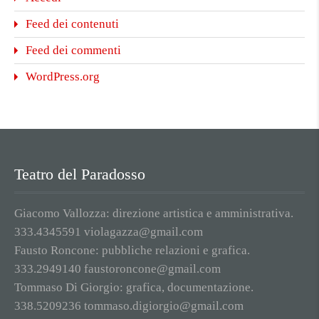
Feed dei contenuti
Feed dei commenti
WordPress.org
Teatro del Paradosso
Giacomo Vallozza: direzione artistica e amministrativa.
333.4345591 violagazza@gmail.com
Fausto Roncone: pubbliche relazioni e grafica.
333.2949140 faustoroncone@gmail.com
Tommaso Di Giorgio: grafica, documentazione.
338.5209236 tommaso.digiorgio@gmail.com