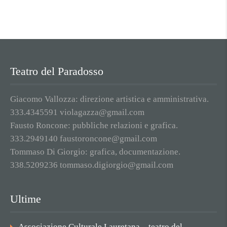
Teatro del Paradosso
Giacomo Vallozza: direzione artistica e amministrativa.
333.4345591 violagazza@gmail.com
Fausto Roncone: pubbliche relazioni e grafica.
333.2949140 faustoroncone@gmail.com
Tommaso Di Giorgio: grafica, documentazione.
338.5209236 tommaso.digiorgio@gmail.com
Ultime
Associazione Culturale Lauretana – teatro del