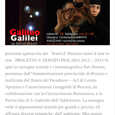
prossimo spettacolo dei Teatri d’Abruzzo teatri d’arte in
rete PROGETTO S. DONATO PESCARA 2012 – 2013 Si
apre la rassegna teatrale e cinematografica San Donato,
promossa dall’Amministrazione provinciale di Pescara e
realizzata dal Teatro del Paradosso – Acl di Loreto
Aprutino e l’associazione Garagelab di Pescara, In
collaborazione con la Circoscrizione Portanuova, e la
Parrocchia di S. Gabriele dell’Addolorata. La rassegna
vede 4 appuntamenti teatrali per grandi e piccini, ed
affronta diverse tematiche, dall’ambiente, Mio nonno