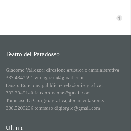
Teatro del Paradosso
Giacomo Vallozza: direzione artistica e amministrativa.
333.4345591 violagazza@gmail.com
Fausto Roncone: pubbliche relazioni e grafica.
333.2949140 faustoroncone@gmail.com
Tommaso Di Giorgio: grafica, documentazione.
338.5209236 tommaso.digiorgio@gmail.com
Ultime