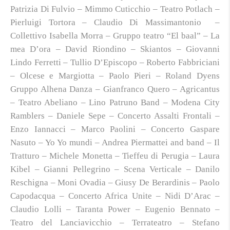
Patrizia Di Fulvio – Mimmo Cuticchio – Teatro Potlach –
Pierluigi Tortora – Claudio Di Massimantonio ­ –
Collettivo Isabella Morra – Gruppo teatro “El baal” – La
mea D’ora – David Riondino – Skiantos – Giovanni
Lindo Ferretti – Tullio D’Episcopo – Roberto Fabbriciani
– Olcese e Margiotta – Paolo Pieri – Roland Dyens
Gruppo Alhena Danza – Gianfranco Quero – Agricantus
– Teatro Abeliano – Lino Patruno Band – Modena City
Ramblers – Daniele Sepe – Concerto Assalti Frontali –
Enzo Iannacci – Marco Paolini – Concerto Gaspare
Nasuto – Yo Yo mundi – Andrea Piermattei and band – Il
Tratturo – Michele Monetta – Tieffeu di Perugia – Laura
Kibel – Gianni Pellegrino – Scena Verticale – Danilo
Reschigna – Moni Ovadia – Giusy De Berardinis – Paolo
Capodacqua – Concerto Africa Unite – Nidi D’Arac –
Claudio Lolli – Taranta Power – Eugenio Bennato –
Teatro del Lanciavicchio – Terrateatro – Stefano