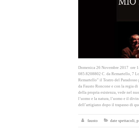
Domenica 26 Novembre 2017 ore 18.
085.8208802 C. da Remartello, 7 Lor
Remartello” il Teatro del Paradosso 
da Fausto Roncone e con la regia di
della propria esistenza, vede nel nuo
l’uomo e la natura, l’uomo e il divin
dell’artigiano dopo il trapasso di q
fausto
date spettacoli
,
p