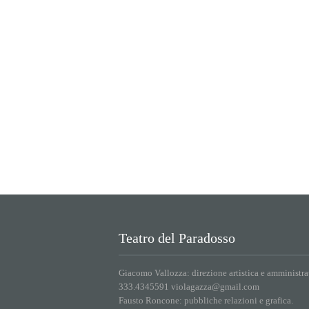
Teatro del Paradosso
Giacomo Vallozza: direzione artistica e amministra
333.4345591 violagazza@gmail.com
Fausto Roncone: pubbliche relazioni e grafica.