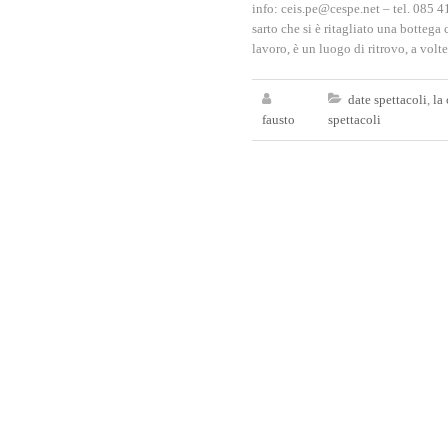
info: ceis.pe@cespe.net – tel. 085 41
sarto che si è ritagliato una bottega 
lavoro, è un luogo di ritrovo, a volt
date spettacoli
,
la
fausto
spettacoli