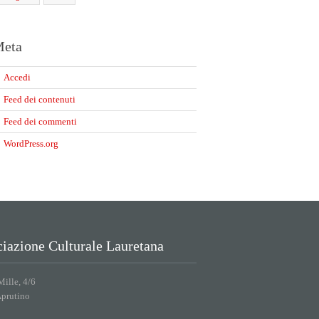
eta
Accedi
Feed dei contenuti
Feed dei commenti
WordPress.org
iazione Culturale Lauretana
Mille, 4/6
Aprutino