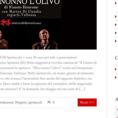
C
00 Spettacolo + cena 30 euro per info e prenotazioni
eto Aprutino (Pe) Nella suggestiva vecchia cantina de “Il Casino di
presenterà lo spettaco: “Mio nonno l’olivo” scritta ed interpretata
 Giacomo Vallozza. Nello spettacolo, un uomo, giunto al tramonto
vo che avanza l’inesorabile fine anche del rapporto dialettico tra
o. Dove andrà a finire la sapienza del contadino, dello stagionale,
uesti mestieri? E’ la domanda che aleggia nel racconto di […]
A
roduzioni
,
Progetti
,
spettacoli
0
Read >>>