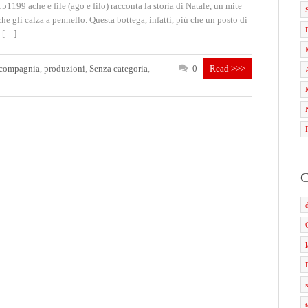
51199 ache e file (ago e filo) racconta la storia di Natale, un mite
che gli calza a pennello. Questa bottega, infatti, più che un posto di
e […]
 compagnia
,
produzioni
,
Senza categoria
,
0
Read >>>
C