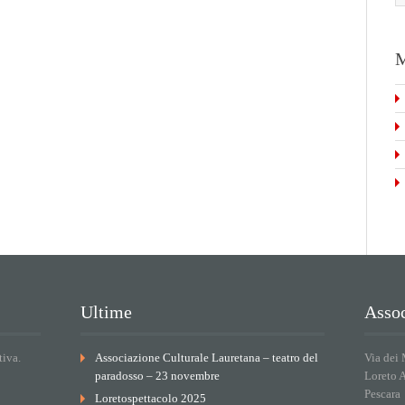
M
Ultime
Assoc
tiva.
Associazione Culturale Lauretana – teatro del
Via dei 
paradosso – 23 novembre
Loreto 
Pescara
Loretospettacolo 2025