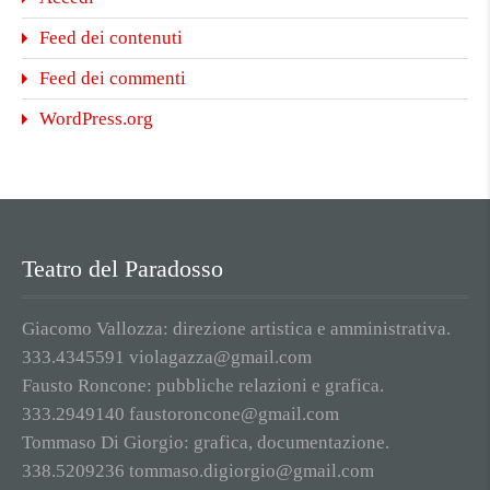
Feed dei contenuti
Feed dei commenti
WordPress.org
Teatro del Paradosso
Giacomo Vallozza: direzione artistica e amministrativa.
333.4345591 violagazza@gmail.com
Fausto Roncone: pubbliche relazioni e grafica.
333.2949140 faustoroncone@gmail.com
Tommaso Di Giorgio: grafica, documentazione.
338.5209236 tommaso.digiorgio@gmail.com