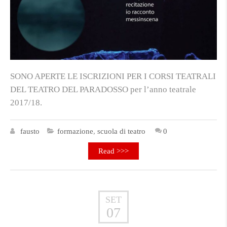
SONO APERTE LE ISCRIZIONI PER I CORSI TEATRALI
DEL TEATRO DEL PARADOSSO per l’anno teatrale
2017/18.
fausto
formazione
,
scuola di teatro
0
Read >>>
SET
07