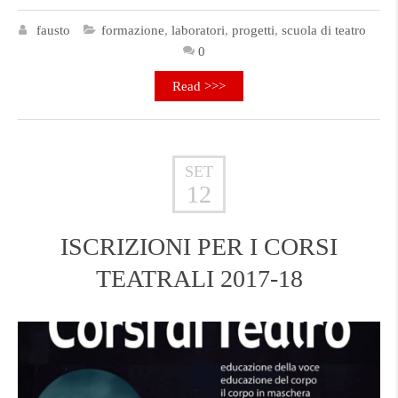
fausto
formazione
,
laboratori
,
progetti
,
scuola di teatro
0
Read >>>
SET
12
ISCRIZIONI PER I CORSI
TEATRALI 2017-18