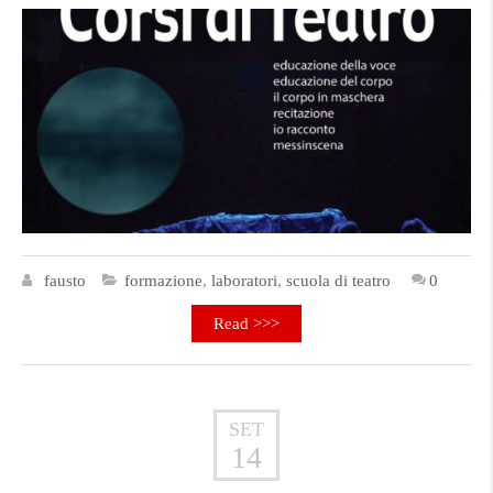
fausto
formazione
,
laboratori
,
scuola di teatro
0
Read >>>
SET
14