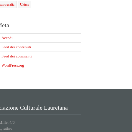
teatrografia
Ultime
eta
Accedi
Feed dei contenuti
Feed dei commenti
WordPress.org
iazione Culturale Lauretana
Mille, 4/6
Aprutino