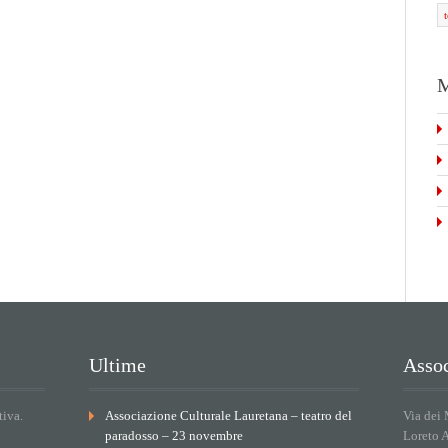
M
Ultime
Assoc
tiva.
Associazione Culturale Lauretana – teatro del
Via dei 
paradosso – 23 novembre
Loreto 