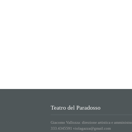
Teatro del Paradosso
Giacomo Vallozza: direzione artistica e amministra
333.4345591 violagazza@gmail.com