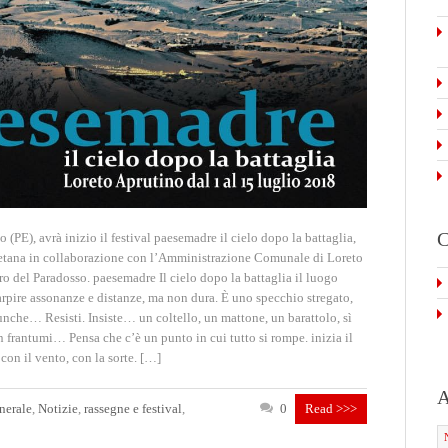
C
(PE), avrà inizio il festival paesemadre il cielo dopo la battaglia,
retana in collaborazione con l’Amministrazione Comunale di Loreto
ro del Paradosso. paesemadre Il cielo dopo la battaglia il luogo
rpire assonanze e distanze, ma non dura. È uno specchio stregato,
dunche… Resisti. Insiste… un coltello, un mattone, un barattolo, sì
n frantumi… Pensa che c’è un punto in cui tutto si rompe. inizia il
on il vento, con la sorte. […]
A
nerale
,
Notizie
,
rassegne e festival
,
0
Read >>>