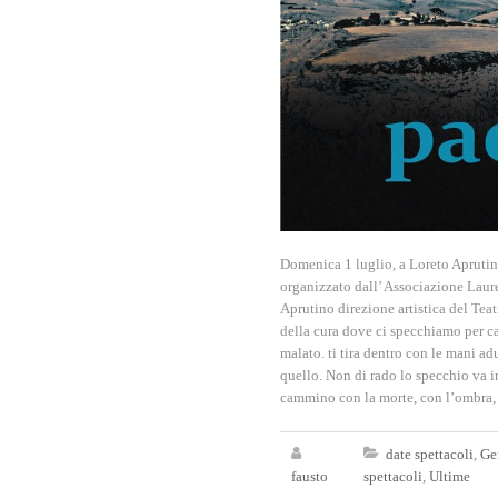
Domenica 1 luglio, a Loreto Aprutino 
organizzato dall’ Associazione Lau
Aprutino direzione artistica del Teat
della cura dove ci specchiamo per ca
malato. ti tira dentro con le mani a
quello. Non di rado lo specchio va i
cammino con la morte, con l’ombra, c
date spettacoli
,
Ge
fausto
spettacoli
,
Ultime