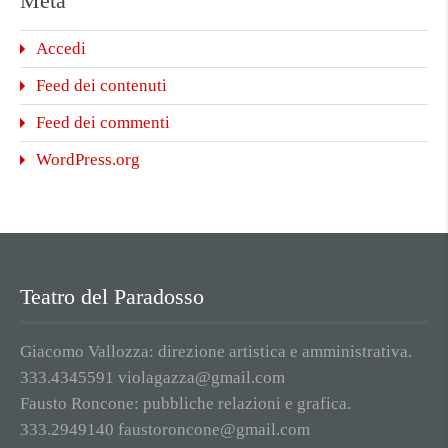
Meta
Accedi
Feed dei contenuti
Feed dei commenti
WordPress.org
Teatro del Paradosso
Giacomo Vallozza: direzione artistica e amministrativa.
333.4345591 violagazza@gmail.com
Fausto Roncone: pubbliche relazioni e grafica.
333.2949140 faustoroncone@gmail.com