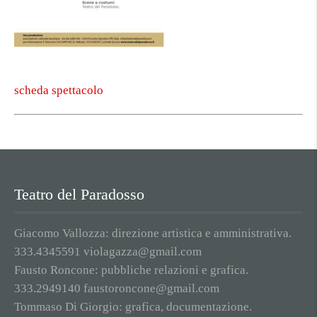
scheda spettacolo
Teatro del Paradosso
Giacomo Vallozza: direzione artistica e amministrativa.
333.4345591 violagazza@gmail.com
Fausto Roncone: pubbliche relazioni e grafica.
333.2949140 faustoroncone@gmail.com
Tommaso Di Giorgio: grafica, documentazione.