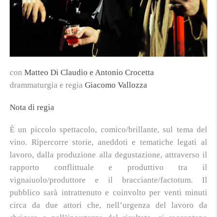
con
Matteo Di Claudio e Antonio Crocetta
drammaturgia e regia
Giacomo Vallozza
Nota di regia
È un piccolo spettacolo, comico/brillante, sul tema del
vino. Ripercorre storie, aneddoti e tematiche legati al
lavoro, dalla produzione alla degustazione, attraverso il
rapporto conflittuale e produttivo tra il
vignaiuolo/produttore e il bracciante/factotum. Il
pubblico sarà intrattenuto e coinvolto per venti minuti
circa da due attori che, nell’urgenza del lavoro da