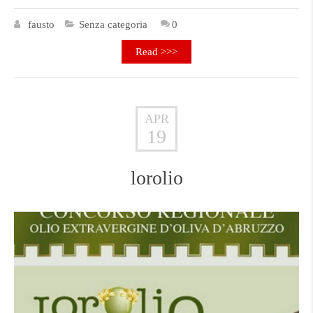
fausto
Senza categoria
0
Read >>>
APR
19
lorolio