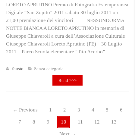
LORETO APRUTINO Premio di Fotografia Estemporanea
Digitale “San Zopito” 2011 sabato 30 luglio 2011 ore
21,00 premiazione dei vincitori NESSUNDORMA
NOTTE BIANCA A LORETO APRUTINO in memoria di
Giuseppe Chiavaroli a cura dell’Associazione Culturale
Giuseppe Chiavaroli Loreto Aprutino (PE) – 30 Luglio
2011 – Parco Scuola elementare “Tito Acerbo”
fausto
Senza categoria
Read >>>
←
Previous
1
2
3
4
5
6
7
8
9
10
11
12
13
Next
→