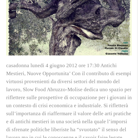
casadonna lunedi 4 giugno 2012 ore 17:30 Antichi
Mestieri, Nuove Opportunita’ Con il contributo di esempi
virtuosi provenienti da diversi settori del mondo del
lavoro, Slow Food Abruzzo-Molise dedica uno spazio per
riflettere sulle prospettive di occupazione per i giovani in
un contesto di crisi economica e industriale. Si rifletterà
sull’importanza di riaffermare il valore delle arti pratiche
e di antichi mestieri in una società nella quale l’imporsi
di sfrenate politiche liberiste ha “svuotato” il senso del
lavoro ma in cui le conoscenze e il savoir faire legate