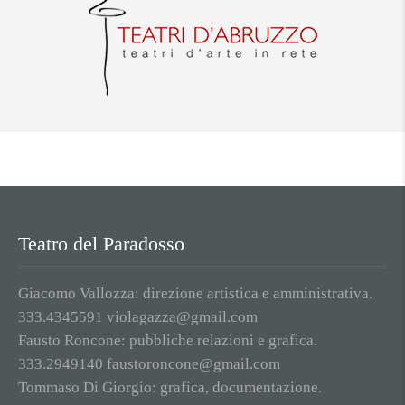
Teatro del Paradosso
Giacomo Vallozza: direzione artistica e amministrativa.
333.4345591 violagazza@gmail.com
Fausto Roncone: pubbliche relazioni e grafica.
333.2949140 faustoroncone@gmail.com
Tommaso Di Giorgio: grafica, documentazione.