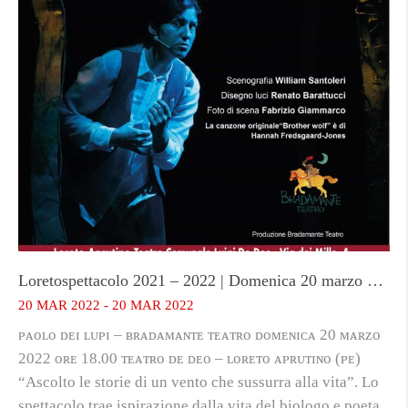
Loretospettacolo 2021 – 2022 | Domenica 20 marzo ore 18.00 Teatro De Deo Loreto Aprutino
20
MAR
2022
-
20
MAR
2022
ᴘᴀᴏʟᴏ ᴅᴇɪ ʟᴜᴘɪ – ʙʀᴀᴅᴀᴍᴀɴᴛᴇ ᴛᴇᴀᴛʀᴏ ᴅᴏᴍᴇɴɪᴄᴀ 20 ᴍᴀʀᴢᴏ
2022 ᴏʀᴇ 18.00 ᴛᴇᴀᴛʀᴏ ᴅᴇ ᴅᴇᴏ – ʟᴏʀᴇᴛᴏ ᴀᴘʀᴜᴛɪɴᴏ (ᴘᴇ)
“Ascolto le storie di un vento che sussurra alla vita”. Lo
spettacolo trae ispirazione dalla vita del biologo e poeta