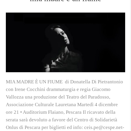
MIA MADRE È UN FIUME di Donatella Di Pietrantonio
con Irene Cocchini drammaturgia e regia Giacomo
Vallozza una produzione del Teatro del Paradosso,
Associazione Culturale Lauretana Martedì 4 dicembre
ore 21 • Auditorium Flaiano, Pescara Il ricavato della
serata sarà devoluto a favore del Centro di Solidarietà
Onlus di Pescara per biglietti ed info: ceis.pe@cespe.net-