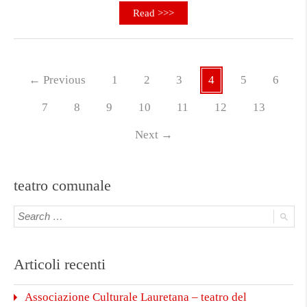
Read >>>
←
Previous
1
2
3
4
5
6
7
8
9
10
11
12
13
Next
→
teatro comunale
Articoli recenti
Associazione Culturale Lauretana – teatro del