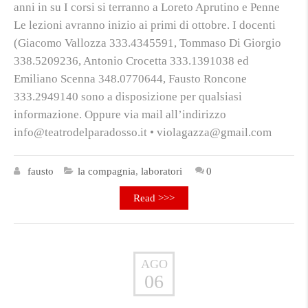
anni in su I corsi si terranno a Loreto Aprutino e Penne
Le lezioni avranno inizio ai primi di ottobre. I docenti
(Giacomo Vallozza 333.4345591, Tommaso Di Giorgio
338.5209236, Antonio Crocetta 333.1391038 ed
Emiliano Scenna 348.0770644, Fausto Roncone
333.2949140 sono a disposizione per qualsiasi
informazione. Oppure via mail all’indirizzo
info@teatrodelparadosso.it • violagazza@gmail.com
fausto
la compagnia
,
laboratori
0
Read >>>
AGO
06