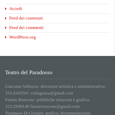
Accedi
Feed dei contenuti
Feed dei commenti
WordPress.org
Teatro del Paradosso
Giacomo Vallozza: direzione artistica e amministrativa.
333.4345591 violagazza@gmail.com
Fausto Roncone: pubbliche relazioni e grafica.
333.2949140 faustoroncone@gmail.com
Tommaso Di Giorgio: grafica, documentazione.