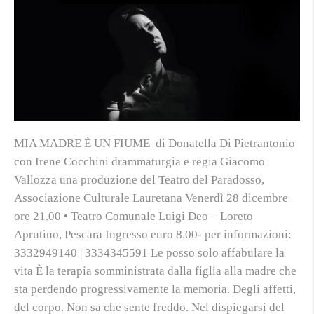
MIA MADRE È UN FIUME di Donatella Di Pietrantonio
con Irene Cocchini drammaturgia e regia Giacomo
Vallozza una produzione del Teatro del Paradosso,
Associazione Culturale Lauretana Venerdì 28 dicembre
ore 21.00 • Teatro Comunale Luigi Deo – Loreto
Aprutino, Pescara Ingresso euro 8.00- per informazioni:
3332949140 | 3334345591 Le posso solo affabulare la
vita È la terapia somministrata dalla figlia alla madre che
sta perdendo progressivamente la memoria. Degli affetti,
del corpo. Non sa che sente freddo. Nel dispiegarsi del