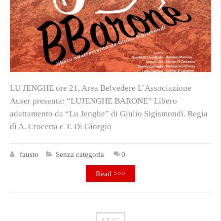
LU JENGHE ore 21, Area Belvedere L’Associazione
Auser presenta: “LUJENGHE BARONE” Libero
adattamento da “Lu Jenghe” di Giulio Sigismondi. Regia
di A. Crocetta e T. Di Giorgio
fausto
Senza categoria
0
Read >>>