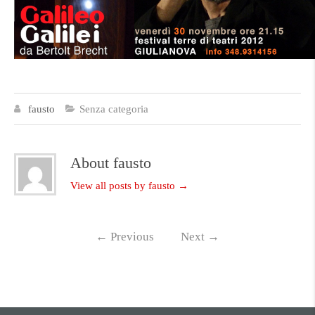
fausto
Senza categoria
About fausto
View all posts by fausto
→
←
Previous
Next
→