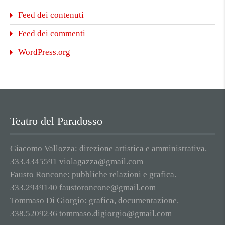
Feed dei contenuti
Feed dei commenti
WordPress.org
Teatro del Paradosso
Giacomo Vallozza: direzione artistica e amministrativa.
333.4345591 violagazza@gmail.com
Fausto Roncone: pubbliche relazioni e grafica.
333.2949140 faustoroncone@gmail.com
Tommaso Di Giorgio: grafica, documentazione.
338.5209236 tommaso.digiorgio@gmail.com