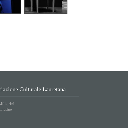
iazione Culturale Lauretana
Mille, 4/6
Aprutino