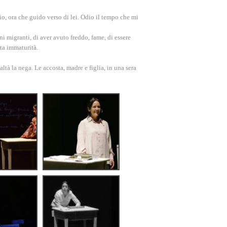
io, ora che guido verso di lei. Odio il tempo che mi
i migranti, di aver avuto freddo, fame, di essere
sta immaturità.
ltà la nega. Le accosta, madre e figlia, in una sera