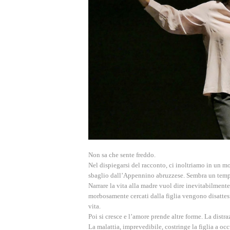
Non sa che sente freddo.
Nel dispiegarsi del racconto, ci inoltriamo in un m
sbaglio dall’Appennino abruzzes
e. Sembra un temp
Narrare la vita alla madre vuol dire inevitabilmente
morbosamente cercati dalla figlia vengono disattes
vita.
Poi si cresce e l’amore prende altre forme. La dist
La malattia, imprevedibile, costringe la figlia a oc