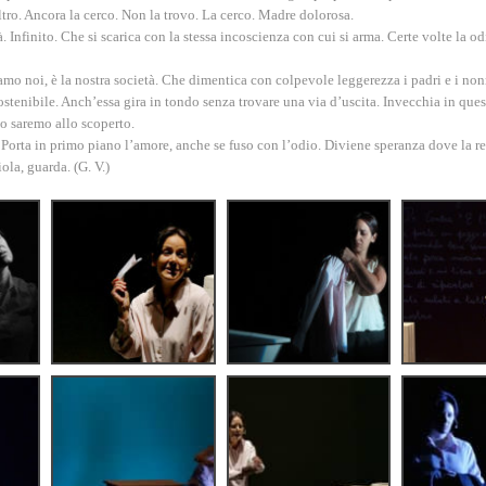
ltro. Ancora la cerco. Non la trovo. La cerco. Madre dolorosa.
Infinito. Che si scarica con la stessa incoscienza con cui si arma.
Certe volte la od
amo noi, è la nostra società. Che dimentica con colpevole leggerezza i padri e i nonn
nsostenibile. Anch’essa gira in tondo senza trovare una via d’uscita. Invecchia in que
to saremo allo scoperto
.
 Porta in primo piano l’amore, anche se fuso con l’odio. Diviene speranza dove la rea
iola, guarda
. (G. V.)