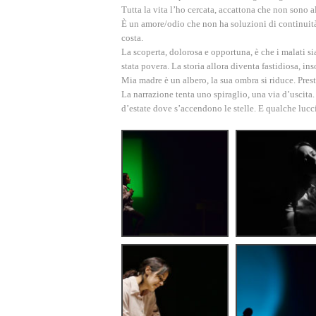
Tutta la vita l’ho cercata, accattona che non sono a
È un amore/odio che non ha soluzioni di continuità. 
costa.
La scoperta, dolorosa e opportuna, è che i malati si
stata povera. La storia allora diventa fastidiosa, i
Mia madre è un albero, la sua ombra si riduce. Pres
La narrazione tenta uno spiraglio, una via d’uscita.
d’estate dove s’accendono le stelle.
E qualche lucc