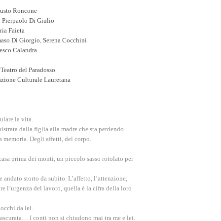
usto Roncone
i
Pierpaolo Di Giulio
ia Faieta
so Di Giorgio
,
Serena Cocchini
esco Calandra
l
Teatro del Paradosso
azione Culturale Lauretana
lare la vita.
istrata dalla figlia alla madre che sta perdendo
 memoria. Degli affetti, del corpo.
 casa prima dei monti,
un piccolo sasso rotolato per
 andato storto da subito
. L’affetto, l’attenzione,
re l’urgenza del lavoro, quella è la cifra della loro
 occhi da lei
.
 trascurata…
I conti non si chiudono mai tra me e lei.