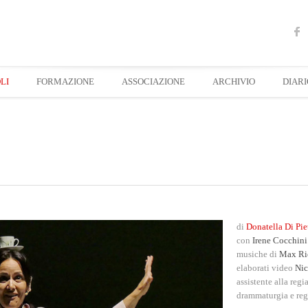
LI
FORMAZIONE
ASSOCIAZIONE
ARCHIVIO
DIARI
di
Donatella Di Pie
con
Irene Cocchini
musiche di
Max Ri
elaborati video
Nic
assistente alla regi
drammaturgia e re