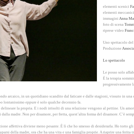
elementi scenici
Fa
elementi meccanic
immagini
Anna Mar
foto di scena
Tomma
riprese video
Franc
Uno spettacolo de
Produzione
Associ
Lo spettacolo
Le posso solo affabu
È la terapia sommin
progressivamente la
ondo arcaico, in un quotidiano scandito dal faticare e dalle stagioni, vissuto in una
o lontanissimo eppure è solo qualche decennio fa.
 delineare la propria. E i nodi irrisolti di una relazione vengono al pettine.
Un amore
i dalla madre.
Non per disamore, per fretta, quest’altra forma del disamore
. C’è semp
razione affettiva diviene meno pesante.
È lì che ho smesso di desiderarla. Ho torto gli
cuparsi della madre, ora che ha una vita e una famiglia proprie. A riaprire una ferita