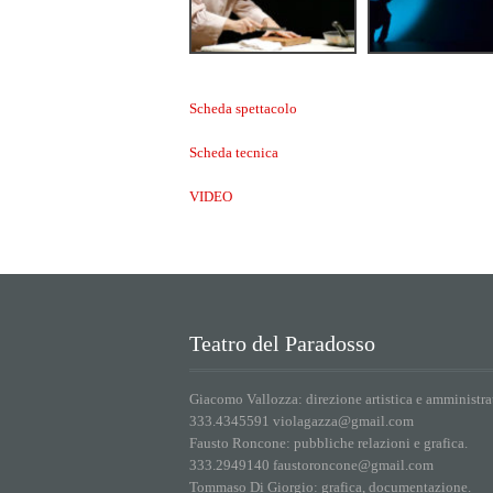
Scheda spettacolo
Scheda tecnica
VIDEO
Teatro del Paradosso
Giacomo Vallozza: direzione artistica e amministra
333.4345591 violagazza@gmail.com
Fausto Roncone: pubbliche relazioni e grafica.
333.2949140 faustoroncone@gmail.com
Tommaso Di Giorgio: grafica, documentazione.