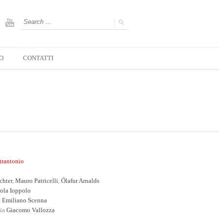
O
CONTATTI
trantonio
chter
,
Mauro Patricelli
,
Ólafur Arnalds
ola Ioppolo
a
Emiliano Scenna
gia
Giacomo Vallozza