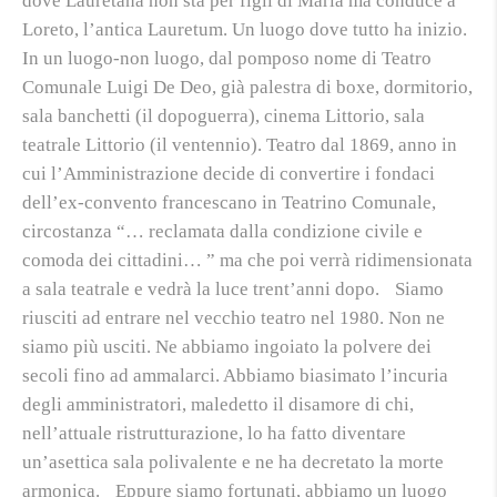
dove Lauretana non sta per figli di Maria ma conduce a
Loreto, l’antica
Lauretum
. Un luogo dove tutto ha inizio.
In un luogo-non luogo, dal pomposo nome di Teatro
Comunale Luigi De Deo, già palestra di boxe, dormitorio,
sala banchetti (il dopoguerra), cinema Littorio, sala
teatrale Littorio (il ventennio). Teatro dal 1869, anno in
cui l’Amministrazione decide di convertire i fondaci
dell’ex-convento francescano in Teatrino Comunale,
circostanza “… reclamata dalla condizione civile e
comoda dei cittadini… ” ma che poi verrà ridimensionata
a sala teatrale e vedrà la luce trent’anni dopo. Siamo
riusciti ad entrare nel vecchio teatro nel 1980. Non ne
siamo più usciti. Ne abbiamo ingoiato la polvere dei
secoli fino ad ammalarci. Abbiamo biasimato l’incuria
degli amministratori, maledetto il disamore di chi,
nell’attuale ristrutturazione, lo ha fatto diventare
un’asettica sala polivalente e ne ha decretato la morte
armonica. Eppure siamo fortunati, abbiamo un luogo