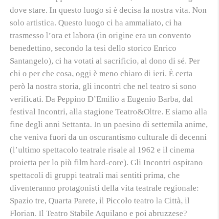
dove stare. In questo luogo si è decisa la nostra vita. Non
solo artistica. Questo luogo ci ha ammaliato, ci ha
trasmesso l’
ora et labora
(in origine era un convento
benedettino, secondo la tesi dello storico Enrico
Santangelo), ci ha votati al sacrificio, al dono di sé. Per
chi o per che cosa, oggi è meno chiaro di ieri. È certa
però la nostra storia, gli incontri che nel teatro si sono
verificati. Da Peppino D’Emilio a Eugenio Barba, dal
festival Incontri, alla stagione Teatro&Oltre. E siamo alla
fine degli anni Settanta. In un paesino di settemila anime,
che veniva fuori da un oscurantismo culturale di decenni
(l’ultimo spettacolo teatrale risale al 1962 e il cinema
proietta per lo più film hard-core). Gli Incontri ospitano
spettacoli di gruppi teatrali mai sentiti prima, che
diventeranno protagonisti della vita teatrale regionale:
Spazio tre, Quarta Parete, il Piccolo teatro la Città, il
Florian. Il Teatro Stabile Aquilano e poi abruzzese?