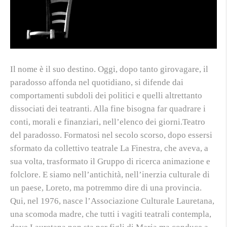
Il nome è il suo destino. Oggi, dopo tanto girovagare, il
paradosso affonda nel quotidiano, si difende dai
comportamenti subdoli dei politici e quelli altrettanto
dissociati dei teatranti. Alla fine bisogna far quadrare i
conti, morali e finanziari, nell’elenco dei giorni.Teatro
del paradosso. Formatosi nel secolo scorso, dopo essersi
sformato da collettivo teatrale La Finestra, che aveva, a
sua volta, trasformato il Gruppo di ricerca animazione e
folclore. E siamo nell’antichità, nell’inerzia culturale di
un paese, Loreto, ma potremmo dire di una provincia.
Qui, nel 1976, nasce l’Associazione Culturale Lauretana,
una scomoda madre, che tutti i vagiti teatrali contempla,