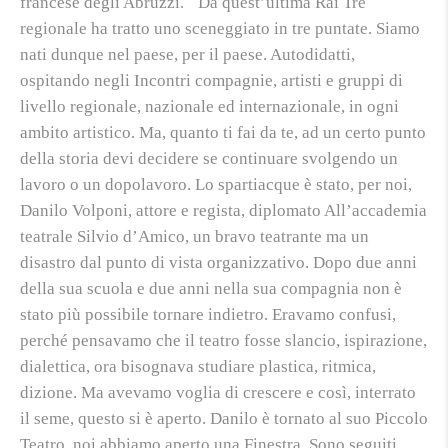
francese degli Abruzzi. Da quest’ultima Rai Tre
regionale ha tratto uno sceneggiato in tre puntate. Siamo
nati dunque nel paese, per il paese. Autodidatti,
ospitando negli Incontri compagnie, artisti e gruppi di
livello regionale, nazionale ed internazionale, in ogni
ambito artistico. Ma, quanto ti fai da te, ad un certo punto
della storia devi decidere se continuare svolgendo un
lavoro o un dopolavoro. Lo spartiacque è stato, per noi,
Danilo Volponi, attore e regista, diplomato All’accademia
teatrale Silvio d’Amico, un bravo teatrante ma un
disastro dal punto di vista organizzativo. Dopo due anni
della sua scuola e due anni nella sua compagnia non è
stato più possibile tornare indietro. Eravamo confusi,
perché pensavamo che il teatro fosse slancio, ispirazione,
dialettica, ora bisognava studiare plastica, ritmica,
dizione. Ma avevamo voglia di crescere e così, interrato
il seme, questo si è aperto. Danilo è tornato al suo Piccolo
Teatro, noi abbiamo aperto una Finestra. Sono seguiti