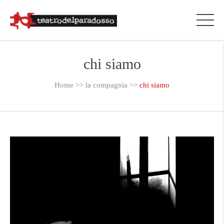
chi siamo
Home
>>
la compagnia
>>
chi siamo