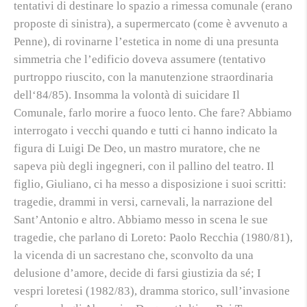
tentativi di destinare lo spazio a rimessa comunale (erano
proposte di sinistra), a supermercato (come è avvenuto a
Penne), di rovinarne l’estetica in nome di una presunta
simmetria che l’edificio doveva assumere (tentativo
purtroppo riuscito, con la manutenzione straordinaria
dell‘84/85). Insomma la volontà di suicidare
Il
Comunale,
farlo morire a fuoco lento. Che fare? Abbiamo
interrogato i vecchi quando e tutti ci hanno indicato la
figura di Luigi De Deo, un mastro muratore, che ne
sapeva più degli ingegneri, con il pallino del teatro. Il
figlio, Giuliano, ci ha messo a disposizione i suoi scritti:
tragedie, drammi in versi, carnevali, la narrazione del
Sant’Antonio e altro. Abbiamo messo in scena le sue
tragedie, che parlano di Loreto: Paolo Recchia (1980/81),
la vicenda di un sacrestano che, sconvolto da una
delusione d’amore, decide di farsi giustizia da sé; I
vespri loretesi (1982/83), dramma storico, sull’invasione