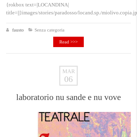
{rokbox text=|LOCANDINA|
title=||}images/stories/paradosso/locand.sp./miolivo.copia.
fausto
Senza categoria
Read >>>
MAR
06
laboratorio nu sande e nu vove