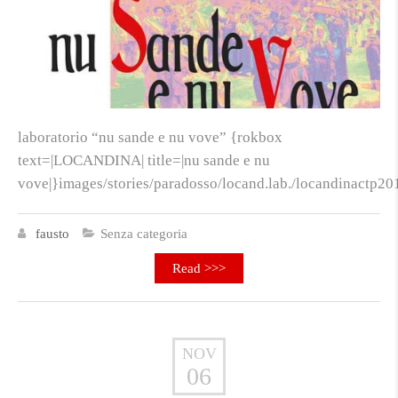
laboratorio “nu sande e nu vove” {rokbox
text=|LOCANDINA| title=|nu sande e nu
vove|}images/stories/paradosso/locand.lab./locandinactp20
fausto
Senza categoria
Read >>>
NOV
06