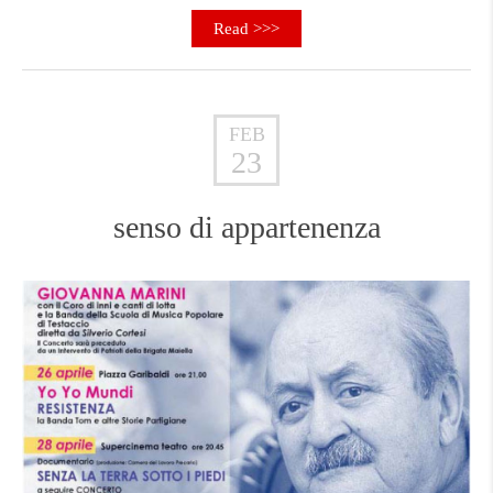
Read >>>
FEB
23
senso di appartenenza