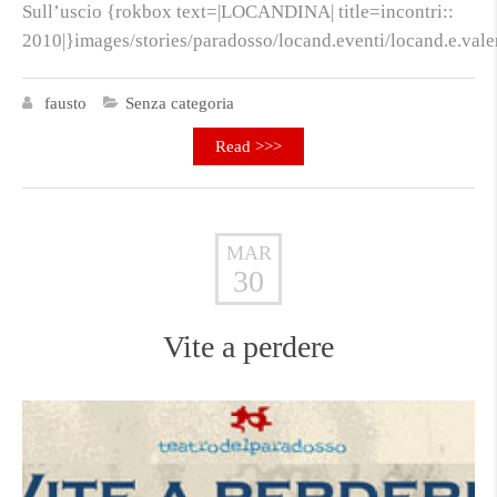
Sull’uscio {rokbox text=|LOCANDINA| title=incontri::
2010|}images/stories/paradosso/locand.eventi/locand.e.vale
fausto
Senza categoria
Read >>>
MAR
30
Vite a perdere