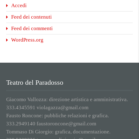
Accedi
Feed dei contenuti
Feed dei commenti
WordPress.org
Teatro del Paradosso
Giacomo Vallozza: direzione artistica e amministrativa.
333.4345591 violagazza@gmail.com
Fausto Roncone: pubbliche relazioni e grafica.
333.2949140 faustoroncone@gmail.com
Tommaso Di Giorgio: grafica, documentazione.