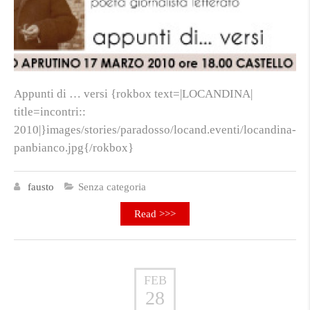
Appunti di … versi {rokbox text=|LOCANDINA|
title=incontri::
2010|}images/stories/paradosso/locand.eventi/locandina-
panbianco.jpg{/rokbox}
fausto
Senza categoria
Read >>>
FEB
28