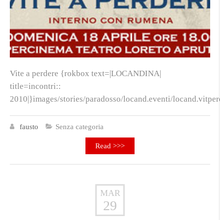
Vite a perdere {rokbox text=|LOCANDINA|
title=incontri::
2010|}images/stories/paradosso/locand.eventi/locand.vitpe
fausto
Senza categoria
Read >>>
MAR
29