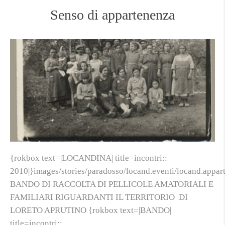
Senso di appartenenza
{rokbox text=|LOCANDINA| title=incontri::
2010|}images/stories/paradosso/locand.eventi/locand.appar
BANDO DI RACCOLTA DI PELLICOLE AMATORIALI E
FAMILIARI RIGUARDANTI IL TERRITORIO DI
LORETO APRUTINO {rokbox text=|BANDO|
title=incontri::