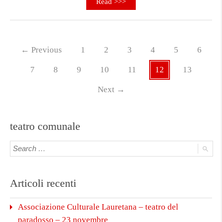
Read >>>
←
Previous
1
2
3
4
5
6
7
8
9
10
11
12
13
Next
→
teatro comunale
Articoli recenti
Associazione Culturale Lauretana – teatro del
paradosso – 23 novembre