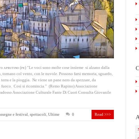
C
ᴏ ᴀᴘʀᴜᴛɪɴᴏ (ᴘᴇ) “Le voci sono molte cose insieme si alzano dalla
no, tornano col vento, con le nuvole. Possono farsi memoria, sguardo,
a terra e la pioggia. Ne viene un pane nero da spezzare, da
un fuoco. Così si ricomincia.” (Remo Rapino) Associazione
radosso Associazione Culturale Fante Di Cuori Consulta Giovanile
assegne e festival
,
spettacoli
,
Ultime
0
Read >>>
A