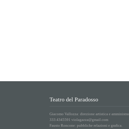
Teatro del Paradosso
Giacomo Vallozza: direzione artistica e amministra
333.4345591 violagazza@gmail.com
Fausto Roncone: pubbliche relazioni e grafica.