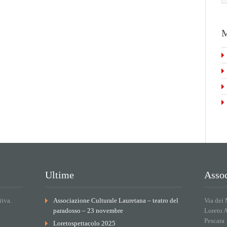
M
Ultime
Assoc
tiva.
Associazione Culturale Lauretana – teatro del
Via dei 
paradosso – 23 novembre
Loreto 
Pescara
Loretospettacolo 2025