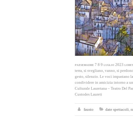
ᴘᴀᴇsᴇᴍᴀᴅʀᴇ 7 8 9 ʟᴜɢʟɪᴏ 2023 ʟᴏʀᴇᴛ
terra, si svegliano, vanno, si perdo
gesto, silenzio. Le voci impastano l
condividere in amicizia intorno a 
Culturale Lauretana – Teatro Del Pa
Custodes Laureti
fausto
date spettacoli
,
r