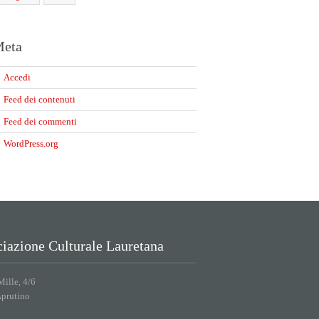
eta
Accedi
Feed dei contenuti
Feed dei commenti
WordPress.org
iazione Culturale Lauretana
Mille, 4/6
Aprutino