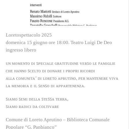
Loretospettacolo 2025
domenica 15 giugno ore 18:00. Teatro Luigi De Deo
ingresso libero
ᴜɴ ᴍᴏᴍᴇɴᴛᴏ ᴅɪ ꜱᴘᴇᴄɪᴀʟᴇ ɢʀᴀᴛɪᴛᴜᴅɪɴᴇ ᴠᴇʀꜱᴏ ʟᴇ ꜰᴀᴍɪɢʟɪᴇ
ᴄʜᴇ ʜᴀɴɴᴏ ꜱᴄᴇʟᴛᴏ ᴅɪ ᴅᴏɴᴀʀᴇ ɪ ᴘʀᴏᴘʀɪ ʀɪᴄᴏʀᴅɪ
ᴀʟʟᴀ ᴄᴏᴍᴜɴɪᴛᴀ’ ᴅɪ ʟᴏʀᴇᴛᴏ ᴀᴘʀᴜᴛɪɴᴏ, ᴘᴇʀ ᴍᴀɴᴛᴇɴᴇʀᴇ ᴠɪᴠᴀ
ʟᴀ ᴍᴇᴍᴏʀɪᴀ ᴇ ɪʟ ꜱᴇɴꜱᴏ ᴅɪ ᴀᴘᴘᴀʀᴛᴇɴᴇɴᴢᴀ.
ꜱɪᴀᴍᴏ ꜱᴇᴍɪ ᴅᴇʟʟᴀ ꜱᴛᴇꜱꜱᴀ ᴛᴇʀʀᴀ,
ꜱɪᴀᴍᴏ ʀᴀᴅɪᴄɪ ᴅᴀ ᴄᴏʟᴛɪᴠᴀʀᴇ
Comune di Loreto Aprutino – Biblioteca Comunale
Popolare “G. Panbianco”