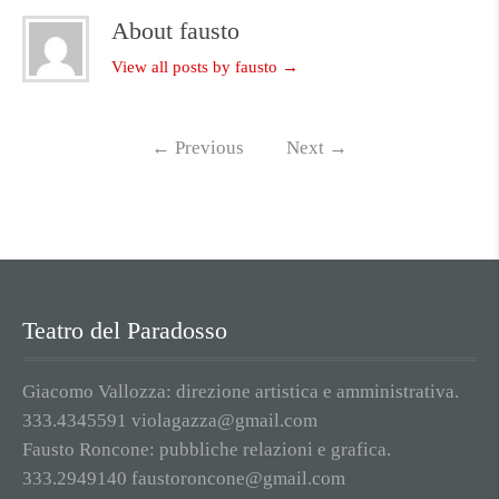
About fausto
View all posts by fausto
→
←
Previous
Next
→
Teatro del Paradosso
Giacomo Vallozza: direzione artistica e amministrativa.
333.4345591 violagazza@gmail.com
Fausto Roncone: pubbliche relazioni e grafica.
333.2949140 faustoroncone@gmail.com