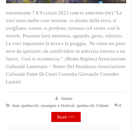
ᴘᴀᴇsᴇᴍᴀᴅʀᴇ 7 8 9 ʟᴜɢʟɪᴏ 2023 ʟᴏʀᴇᴛᴏ ᴀᴘʀᴜᴛɪɴᴏ (ᴘᴇ) “Le
voci sono molte cose insieme si alzano dalla terra, si
svegliano, vanno, si perdono, tornano col vento, con le
nuvole. Possono farsi memoria, sguardo, gesto, silenzio.
Le voci impastano la terra e la pioggia. Ne viene un pane
nero da spezzare, da condividere in amicizia intorno a un
fuoco. Così si ricomincia.” (Remo Rapino) Associazione
Culturale Lauretana – Teatro Del Paradosso Associazione
Culturale Fante Di Cuori Consulta Giovanile Custodes
Laureti
fausto
date spettacoli
,
rassegne e festival
,
spettacoli
,
Ultime
0
Read >>>