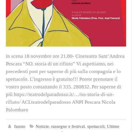
in scena 18 novembre ore 21.00- Cineteatro Sant’Andrea
Pescara “NO. storia di un rifiuto” Vi aspettiamo, nei
precedenti post per saperne di più sulla compagnia e lo
spettacolo. L’ingresso è gratuito!!! Potete prenotare il
vostro posto contattando il 335. 280832. Per saperne di
più https://teatrodelparadosso.it/…/no-storia-di-un-
rifiuto/ ACLteatrodelparadosso ANPI Pescara Nicola
Palombaro
fausto
Notizie
,
rassegne e festival
,
spettacoli
,
Ultime