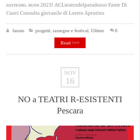
sᴏsᴛᴇɢɴᴏ. ʙᴜᴏɴ 2023! ACLteatrodelparadosso Fante Di
Cuori Consulta giovanile di Loreto Aprutino
fausto
progetti
,
rassegne e festival
,
Ultime
0
Read >>>
NOV
16
NO a TEATRI R-ESISTENTI
Pescara