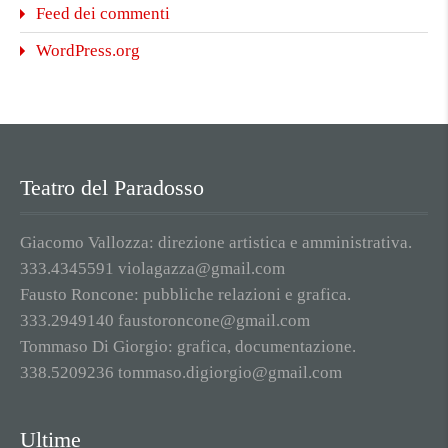
Feed dei commenti
WordPress.org
Teatro del Paradosso
Giacomo Vallozza: direzione artistica e amministrativa.
333.4345591 violagazza@gmail.com
Fausto Roncone: pubbliche relazioni e grafica.
333.2949140 faustoroncone@gmail.com
Tommaso Di Giorgio: grafica, documentazione.
338.5209236 tommaso.digiorgio@gmail.com
Ultime