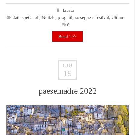
fausto
date spettacoli
,
Notizie
,
progetti
,
rassegne e festival
,
Ultime
0
Read >>>
GIU
19
paesemadre 2022