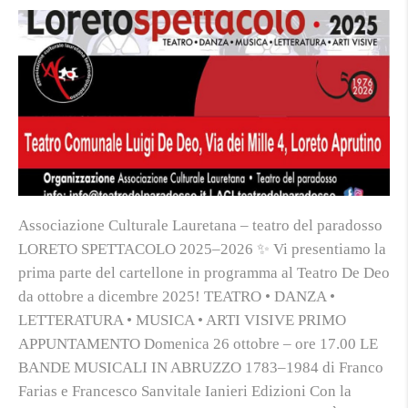
Associazione Culturale Lauretana – teatro del paradosso
LORETO SPETTACOLO 2025–2026 ✨ Vi presentiamo la
prima parte del cartellone in programma al Teatro De Deo
da ottobre a dicembre 2025! TEATRO • DANZA •
LETTERATURA • MUSICA • ARTI VISIVE PRIMO
APPUNTAMENTO Domenica 26 ottobre – ore 17.00 LE
BANDE MUSICALI IN ABRUZZO 1783–1984 di Franco
Farias e Francesco Sanvitale Ianieri Edizioni Con la