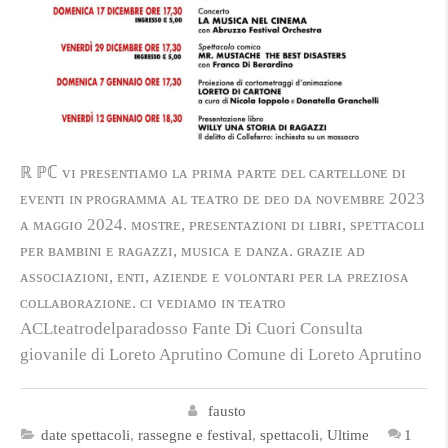
ℝ ℙℂ ᴠɪ ᴘʀᴇsᴇɴᴛɪᴀᴍᴏ ʟᴀ ᴘʀɪᴍᴀ ᴘᴀʀᴛᴇ ᴅᴇʟ ᴄᴀʀᴛᴇʟʟᴏɴᴇ ᴅɪ
ᴇᴠᴇɴᴛɪ ɪɴ ᴘʀᴏɢʀᴀᴍᴍᴀ ᴀʟ ᴛᴇᴀᴛʀᴏ ᴅᴇ ᴅᴇᴏ ᴅᴀ ɴᴏᴠᴇᴍʙʀᴇ 2023
ᴀ ᴍᴀɢɢɪᴏ 2024. ᴍᴏsᴛʀᴇ, ᴘʀᴇsᴇɴᴛᴀᴢɪᴏɴɪ ᴅɪ ʟɪʙʀɪ, sᴘᴇᴛᴛᴀᴄᴏʟɪ
ᴘᴇʀ ʙᴀᴍʙɪɴɪ ᴇ ʀᴀɢᴀᴢᴢɪ, ᴍᴜsɪᴄᴀ ᴇ ᴅᴀɴᴢᴀ. ɢʀᴀᴢɪᴇ ᴀᴅ
ᴀssᴏᴄɪᴀᴢɪᴏɴɪ, ᴇɴᴛɪ, ᴀᴢɪᴇɴᴅᴇ ᴇ ᴠᴏʟᴏɴᴛᴀʀɪ ᴘᴇʀ ʟᴀ ᴘʀᴇᴢɪᴏsᴀ
ᴄᴏʟʟᴀʙᴏʀᴀᴢɪᴏɴᴇ. ᴄɪ ᴠᴇᴅɪᴀᴍᴏ ɪɴ ᴛᴇᴀᴛʀᴏ
ACLteatrodelparadosso Fante Di Cuori Consulta
giovanile di Loreto Aprutino Comune di Loreto Aprutino
fausto
date spettacoli
,
rassegne e festival
,
spettacoli
,
Ultime
1