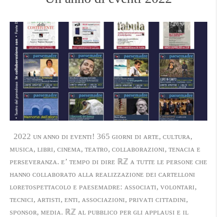
2022 ᴜɴ ᴀɴɴᴏ ᴅɪ ᴇᴠᴇɴᴛɪ! 365 ɢɪᴏʀɴɪ ᴅɪ ᴀʀᴛᴇ, ᴄᴜʟᴛᴜʀᴀ,
ᴍᴜsɪᴄᴀ, ʟɪʙʀɪ, ᴄɪɴᴇᴍᴀ, ᴛᴇᴀᴛʀᴏ, ᴄᴏʟʟᴀʙᴏʀᴀᴢɪᴏɴɪ, ᴛᴇɴᴀᴄɪᴀ ᴇ
ᴘᴇʀsᴇᴠᴇʀᴀɴᴢᴀ. ᴇ’ ᴛᴇᴍᴘᴏ ᴅɪ ᴅɪʀᴇ ℝℤ ᴀ ᴛᴜᴛᴛᴇ ʟᴇ ᴘᴇʀsᴏɴᴇ ᴄʜᴇ
ʜᴀɴɴᴏ ᴄᴏʟʟᴀʙᴏʀᴀᴛᴏ ᴀʟʟᴀ ʀᴇᴀʟɪᴢᴢᴀᴢɪᴏɴᴇ ᴅᴇɪ ᴄᴀʀᴛᴇʟʟᴏɴɪ
ʟᴏʀᴇᴛᴏsᴘᴇᴛᴛᴀᴄᴏʟᴏ ᴇ ᴘᴀᴇsᴇᴍᴀᴅʀᴇ: ᴀssᴏᴄɪᴀᴛɪ, ᴠᴏʟᴏɴᴛᴀʀɪ,
ᴛᴇᴄɴɪᴄɪ, ᴀʀᴛɪsᴛɪ, ᴇɴᴛɪ, ᴀssᴏᴄɪᴀᴢɪᴏɴɪ, ᴘʀɪᴠᴀᴛɪ ᴄɪᴛᴛᴀᴅɪɴɪ,
sᴘᴏɴsᴏʀ, ᴍᴇᴅɪᴀ. ℝℤ ᴀʟ ᴘᴜʙʙʟɪᴄᴏ ᴘᴇʀ ɢʟɪ ᴀᴘᴘʟᴀᴜsɪ ᴇ ɪʟ