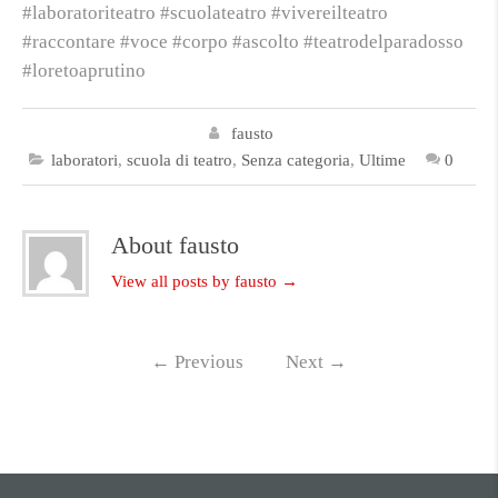
#laboratoriteatro #scuolateatro #vivereilteatro
#raccontare #voce #corpo #ascolto #teatrodelparadosso
#loretoaprutino
fausto
laboratori
,
scuola di teatro
,
Senza categoria
,
Ultime
0
About fausto
View all posts by fausto
→
←
Previous
Next
→