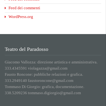
Feed dei commenti
WordPress.org
Teatro del Paradosso
Giacomo Vallozza: direzione artistica e amministrativa.
333.4345591 violagazza@gmail.com
Fausto Roncone: pubbliche relazioni e grafica.
333.2949140 faustoroncone@gmail.com
Tommaso Di Giorgio: grafica, documentazione.
338.5209236 tommaso.digiorgio@gmail.com