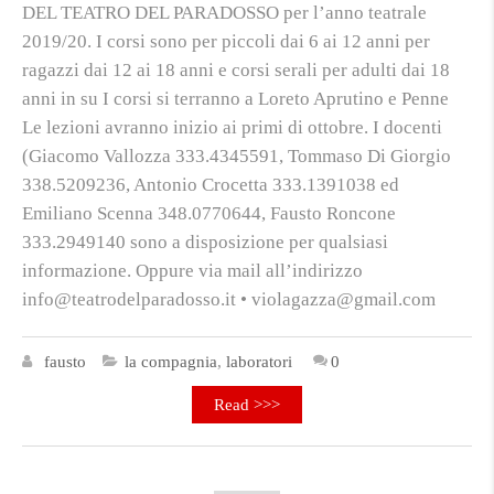
DEL TEATRO DEL PARADOSSO per l’anno teatrale
2019/20. I corsi sono per piccoli dai 6 ai 12 anni per
ragazzi dai 12 ai 18 anni e corsi serali per adulti dai 18
anni in su I corsi si terranno a Loreto Aprutino e Penne
Le lezioni avranno inizio ai primi di ottobre. I docenti
(Giacomo Vallozza 333.4345591, Tommaso Di Giorgio
338.5209236, Antonio Crocetta 333.1391038 ed
Emiliano Scenna 348.0770644, Fausto Roncone
333.2949140 sono a disposizione per qualsiasi
informazione. Oppure via mail all’indirizzo
info@teatrodelparadosso.it • violagazza@gmail.com
fausto
la compagnia
,
laboratori
0
Read >>>