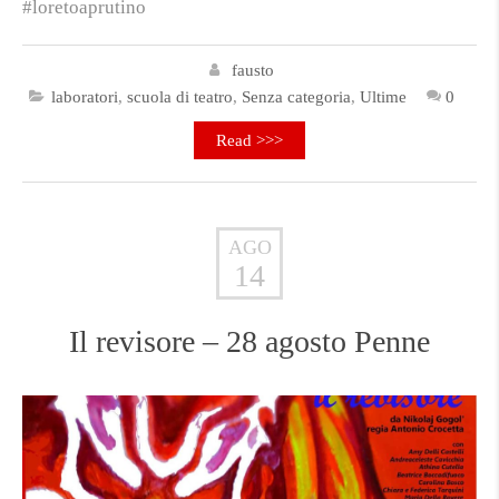
#loretoaprutino
fausto
laboratori
,
scuola di teatro
,
Senza categoria
,
Ultime
0
Read >>>
AGO
14
Il revisore – 28 agosto Penne