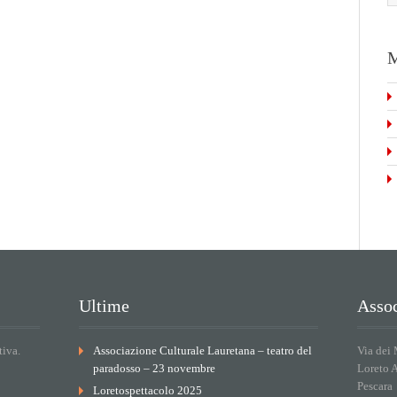
M
Ultime
Assoc
tiva.
Associazione Culturale Lauretana – teatro del
Via dei 
paradosso – 23 novembre
Loreto 
Pescara
Loretospettacolo 2025