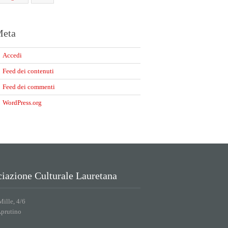
eta
Accedi
Feed dei contenuti
Feed dei commenti
WordPress.org
iazione Culturale Lauretana
Mille, 4/6
Aprutino