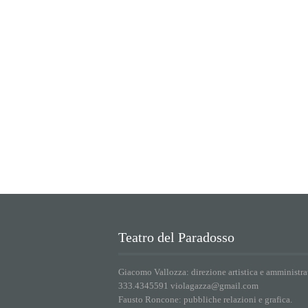
Teatro del Paradosso
Giacomo Vallozza: direzione artistica e amministra
333.4345591 violagazza@gmail.com
Fausto Roncone: pubbliche relazioni e grafica.