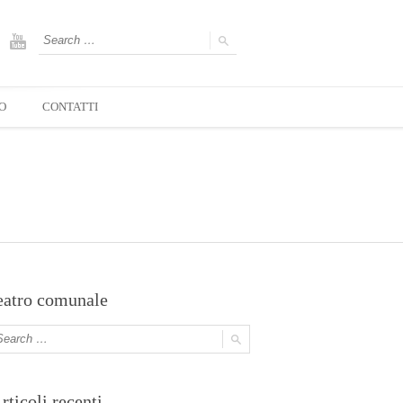
O
CONTATTI
eatro comunale
rticoli recenti