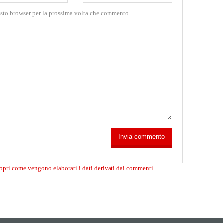
esto browser per la prossima volta che commento.
opri come vengono elaborati i dati derivati dai commenti
.