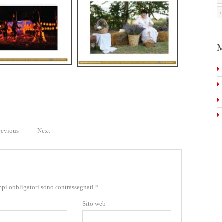
M
evious
Next
→
mpi obbligatori sono contrassegnati
*
Sito web