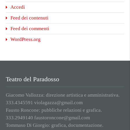
Accedi
Feed dei contenuti
Feed dei commenti
WordPress.org
Teatro del Paradosso
Giacomo Vallozza: direzione artistica e amministrativa.
333.4345591 violagazza@gmail.com
Fausto Roncone: pubbliche relazioni e grafica.
333.2949140 faustoroncone@gmail.com
Tommaso Di Giorgio: grafica, documentazione.