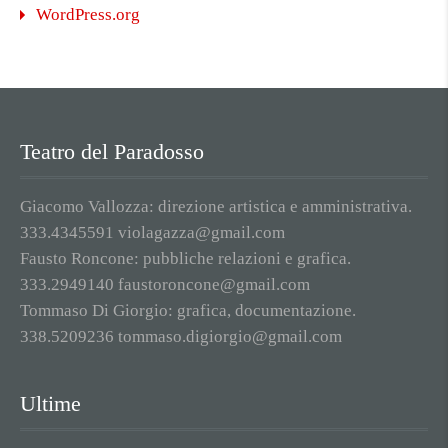
WordPress.org
Teatro del Paradosso
Giacomo Vallozza: direzione artistica e amministrativa.
333.4345591 violagazza@gmail.com
Fausto Roncone: pubbliche relazioni e grafica.
333.2949140 faustoroncone@gmail.com
Tommaso Di Giorgio: grafica, documentazione.
338.5209236 tommaso.digiorgio@gmail.com
Ultime