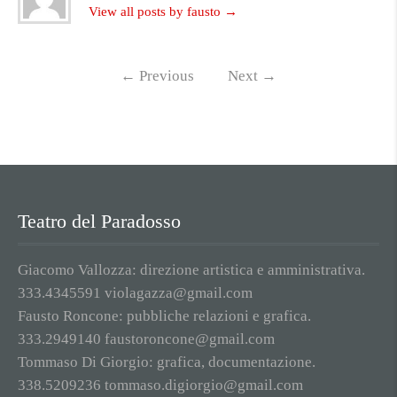
View all posts by fausto
→
←
Previous
Next
→
Teatro del Paradosso
Giacomo Vallozza: direzione artistica e amministrativa.
333.4345591 violagazza@gmail.com
Fausto Roncone: pubbliche relazioni e grafica.
333.2949140 faustoroncone@gmail.com
Tommaso Di Giorgio: grafica, documentazione.
338.5209236 tommaso.digiorgio@gmail.com