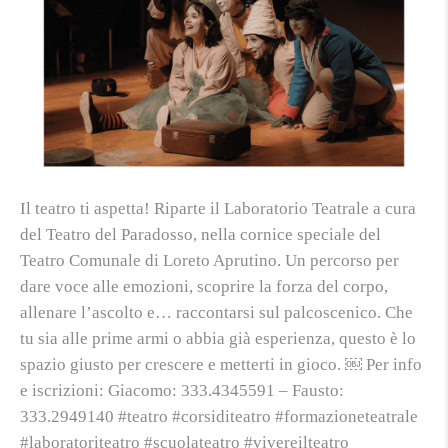
Il teatro ti aspetta! Riparte il Laboratorio Teatrale a cura
del Teatro del Paradosso, nella cornice speciale del
Teatro Comunale di Loreto Aprutino. Un percorso per
dare voce alle emozioni, scoprire la forza del corpo,
allenare l’ascolto e… raccontarsi sul palcoscenico. Che
tu sia alle prime armi o abbia già esperienza, questo è lo
spazio giusto per crescere e metterti in gioco. ￼ Per info
e iscrizioni: Giacomo: 333.4345591 – Fausto:
333.2949140 #teatro #corsiditeatro #formazioneteatrale
#laboratoriteatro #scuolateatro #vivereilteatro