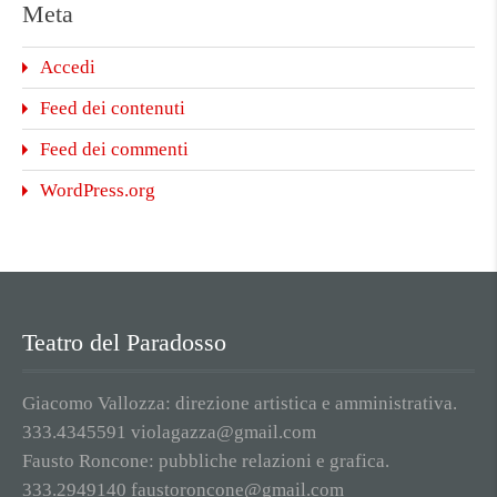
Meta
Accedi
Feed dei contenuti
Feed dei commenti
WordPress.org
Teatro del Paradosso
Giacomo Vallozza: direzione artistica e amministrativa.
333.4345591 violagazza@gmail.com
Fausto Roncone: pubbliche relazioni e grafica.
333.2949140 faustoroncone@gmail.com