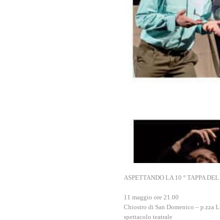
ASPETTANDO LA 10 ° TAPPA DEL
11 maggio ore 21.00
Chiostro di San Domenico – p.zza 
spettacolo teatrale