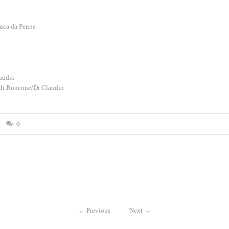
Luca da Penne
audio
o di Roncone/Di Claudio
0
←
Previous
Next
→