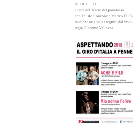
ACHE E FILE
a cura del Teatro del paradosso
con Fausto Roncone e Matteo Di Cl
musiche originali eseguite dal viv
regia Giacomo Vallozza