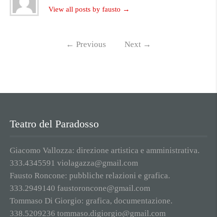
View all posts by fausto
→
←
Previous
Next
→
Teatro del Paradosso
Giacomo Vallozza: direzione artistica e amministrativa.
333.4345591 violagazza@gmail.com
Fausto Roncone: pubbliche relazioni e grafica.
333.2949140 faustoroncone@gmail.com
Tommaso Di Giorgio: grafica, documentazione.
338.5209236 tommaso.digiorgio@gmail.com