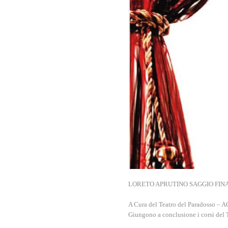
LORETO APRUTINO SAGGIO FIN
A Cura del Teatro del Paradosso – 
Giungono a conclusione i corsi del 