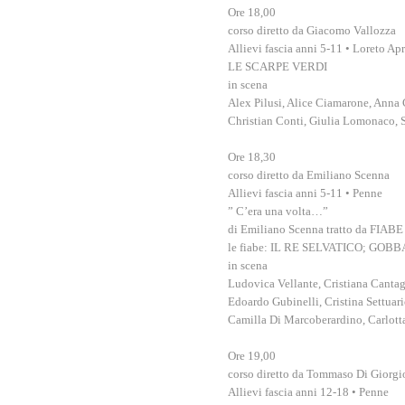
Ore 18,00
corso diretto da Giacomo Vallozza
Allievi fascia anni 5-11 • Loreto Ap
LE SCARPE VERDI
in scena
Alex Pilusi, Alice Ciamarone, Anna
Christian Conti, Giulia Lomonaco, 
Ore 18,30
corso diretto da Emiliano Scenna
Allievi fascia anni 5-11 • Penne
” C’era una volta…”
di Emiliano Scenna tratto da FIABE
le fiabe: IL RE SELVATICO; G
in scena
Ludovica Vellante, Cristiana Cantag
Edoardo Gubinelli, Cristina Settuari
Camilla Di Marcoberardino, Carlott
Ore 19,00
corso diretto da Tommaso Di Giorgi
Allievi fascia anni 12-18 • Penne