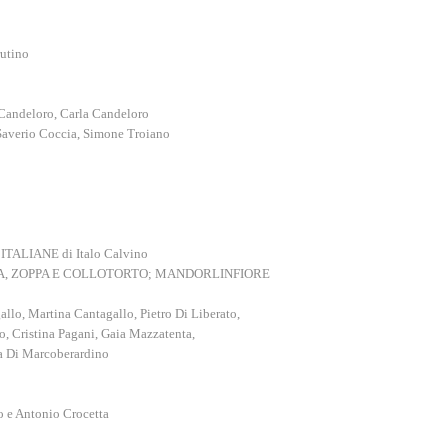
rutino
 Candeloro, Carla Candeloro
Saverio Coccia, Simone Troiano
 ITALIANE di Italo Calvino
OBBA, ZOPPA E COLLOTORTO; MANDORLINFIORE
allo, Martina Cantagallo, Pietro Di Liberato,
o, Cristina Pagani, Gaia Mazzatenta,
a Di Marcoberardino
o e Antonio Crocetta