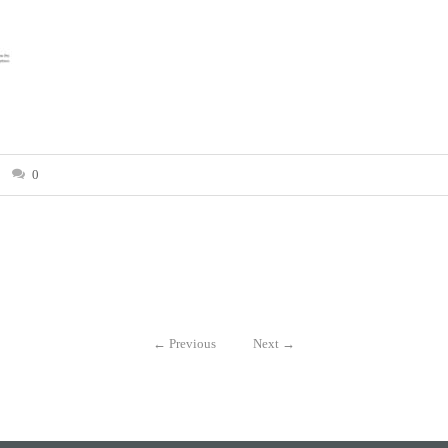
0
←
Previous
Next
→