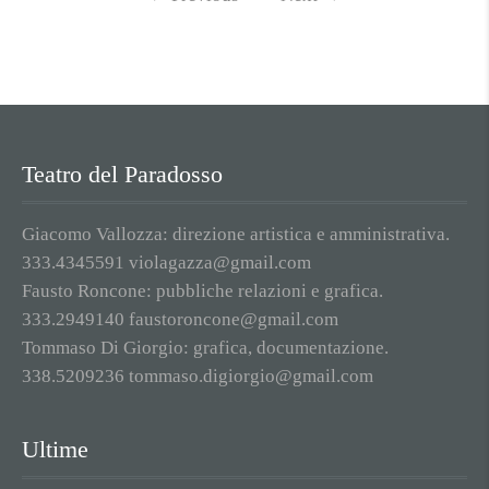
Teatro del Paradosso
Giacomo Vallozza: direzione artistica e amministrativa.
333.4345591 violagazza@gmail.com
Fausto Roncone: pubbliche relazioni e grafica.
333.2949140 faustoroncone@gmail.com
Tommaso Di Giorgio: grafica, documentazione.
338.5209236 tommaso.digiorgio@gmail.com
Ultime