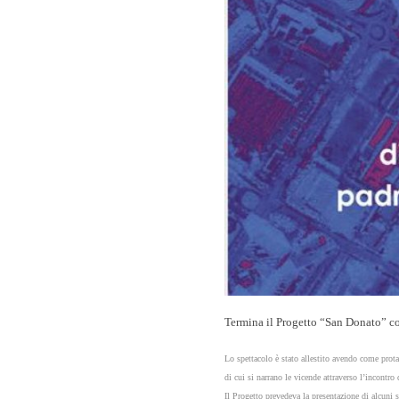
Termina il Progetto “San Donato” con
Lo spettacolo è stato allestito avendo come prota
di cui si narrano le vicende attraverso l’incontro
Il Progetto prevedeva la presentazione di alcuni sp