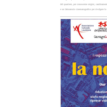
del
quartiere,
per conoscerne origini, cambiamenti
e un laboratorio
cinematografico per rivolgere lo