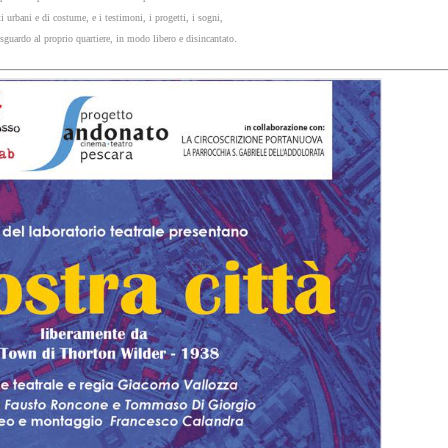
 urbani e di costume, e i testimoni, i progetti, i sogni,
.
 sguardo al proprio quartiere, in modo libero e disincantato