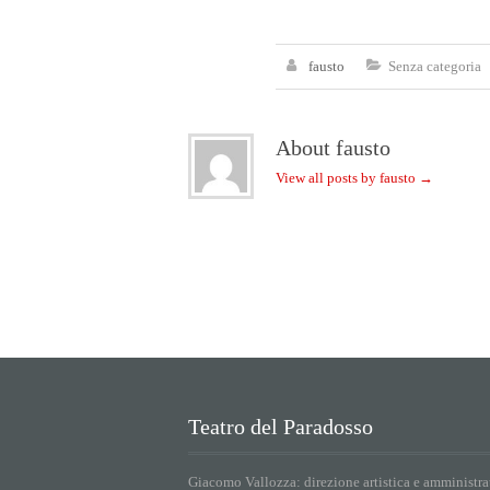
fausto
Senza categoria
About fausto
View all posts by fausto
→
Teatro del Paradosso
Giacomo Vallozza: direzione artistica e amministra