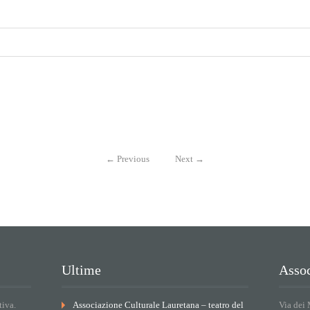
←
Previous
Next
→
Ultime
Assoc
tiva.
Associazione Culturale Lauretana – teatro del
Via dei 