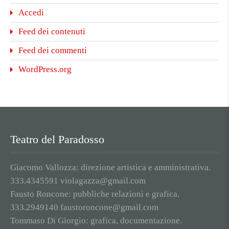
Accedi
Feed dei contenuti
Feed dei commenti
WordPress.org
Teatro del Paradosso
Giacomo Vallozza: direzione artistica e amministrativa.
333.4345591 violagazza@gmail.com
Fausto Roncone: pubbliche relazioni e grafica.
333.2949140 faustoroncone@gmail.com
Tommaso Di Giorgio: grafica, documentazione.