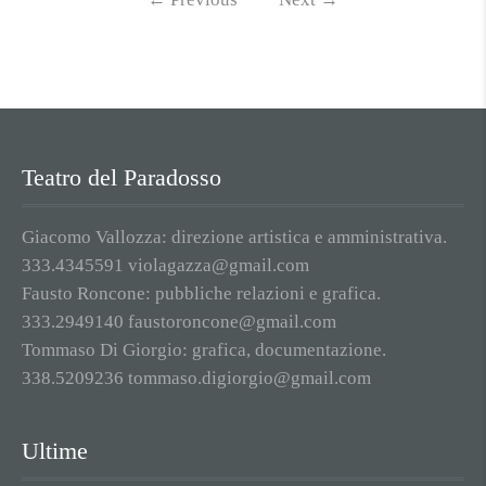
Teatro del Paradosso
Giacomo Vallozza: direzione artistica e amministrativa.
333.4345591 violagazza@gmail.com
Fausto Roncone: pubbliche relazioni e grafica.
333.2949140 faustoroncone@gmail.com
Tommaso Di Giorgio: grafica, documentazione.
338.5209236 tommaso.digiorgio@gmail.com
Ultime