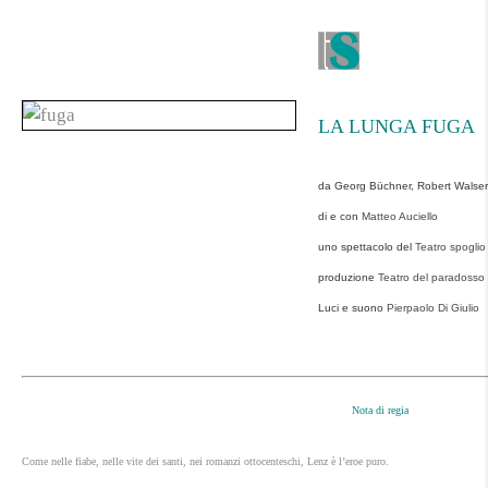
LA LUNGA FUGA
da Georg Büchner, Robert Walser
di e con
Matteo Auciello
uno spettacolo del
T
eatro spoglio
produzione
Teatro del paradosso
Luci e suono
Pierpaolo Di Giulio
Nota di regia
Come nelle fiabe, nelle vite dei santi, nei romanzi ottocenteschi, Lenz è l’eroe puro.