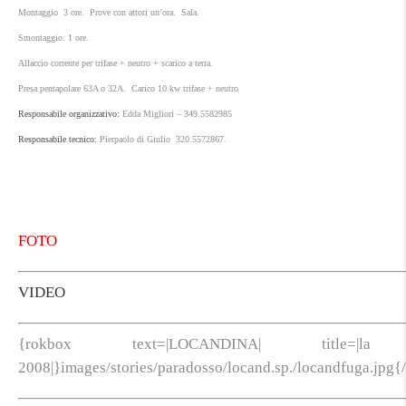
Montaggio 3 ore. Prove con attori un’ora. Sala.
Smontaggio: 1 ore.
Allaccio corrente per trifase + neutro + scarico a terra.
Presa pentapolare 63A o 32A. Carico 10 kw trifase + neutro
Responsabile organizzativo:
Edda Migliori – 349.5582985
Responsabile tecnico:
Pierpaolo di Giulio 320.5572867.
FOTO
VIDEO
{rokbox text=|LOCANDINA| title
2008|}images/stories/paradosso/locand.sp./locandfuga.jpg{