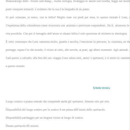
Drammaturgo dello «Sturm und drang», studia teologia, rivaleggia in amore con Goethe, fugge nei monti,
poter compiere miracoli: è evidente che la sua è la biografia di un pazzo.
Si può scherzare, in teatro, con la follia? Meglio stare coi piedi per terra; lo spunto iniziale è Len
l’esperienza della schizofrenia viene ricostruita con acutezza e precisione sorprendenti. Da lì, attraverso l
vita possibile. Che poi il bersaglio dell’attore si chiami follia è solo questione di etichette (o ideologia).
È certo comunque che Lenz cammina molto, guarda e ascolta; l’emozione lo percuote, lo consuma, ne sbrici
protegge, separa l’io dal mondo, è vicino al cielo, alle nuvole, ai prati, agi alberi stormenti. Agli animali
Sarà questo a salvarlo: alla fine del suo viaggio Lenz saluta tutti, amici e spettatori, e si mette in cam
a questo mondo.
Scheda tecnica
Luogo scenico a pianta centrale che comprende anche gli spettatori. Almeno otto per otto.
Disponibilità del luogo scenico per lo scarico 4 ore prima dell’inizio dello spettacolo.
Disponibilità parcheggio per un furgone vicino al luogo di scarico.
Durata spettacolo:80 minuti.