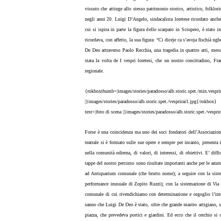
vissuto che attinge allo stesso patrimonio storico, artistico, folklor
negli anni 20. Luigi D’Angelo, sindacalista loretese ricordato anche
cui si ispira in parte la figura dello scarparo in Sciopero, è stato i
ricordava, con affetto, la sua figura: “Ci diceje ca s’avoja fischià 
De Deo attraverso Paolo Recchia, una tragedia in quattro atti, mes
stata la volta de I vespri loretesi, che un nostro concittadino, F
regionale.
{rokboxthumb=|images/stories/paradosso/alb.storic.spet./min.vesprira
|}images/stories/paradosso/alb.storic.spet./vesprirai1.jpg{/rokbo
text=|foto di scena |}images/stories/paradosso/alb.storic.spet./vespr
Forse è una coincidenza ma uno dei soci fondatori dell’Associazio
teatrale si è formato sulle sue opere e sempre per incanto, presenta
nella comunità odierna, di valori, di interessi, di obiettivi. E’ diff
tappe del nostro percorso sono risultate importanti anche per le ammin
ad Antiquarium comunale (che brutto nome); a seguire con la siste
performance inusuale di Zopito Ruzzi); con la sistemazione di Via C
comunale di cui rivendichiamo con determinazione e orgoglio l’inte
sanno che Luigi De Deo è stato, oltre che grande mastro artigiano, un
piazza, che prevedeva portici e giardini. Ed ecco che il cerchio si 