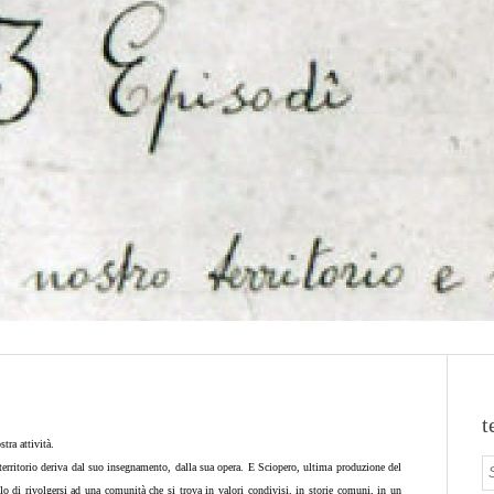
t
tra attività.
territorio deriva dal suo insegnamento, dalla sua opera. E Sciopero, ultima produzione del
lo di rivolgersi ad una comunità che si trova in valori condivisi, in storie comuni, in un