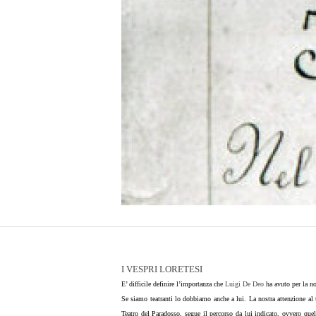
I VESPRI LORETESI
E’ difficile definire l’importanza che
Luigi De Deo
ha avuto per la nos
Se siamo teatranti lo dobbiamo anche a lui. La nostra attenzione al 
Teatro del Paradosso, segue il percorso da lui indicato, ovvero quel