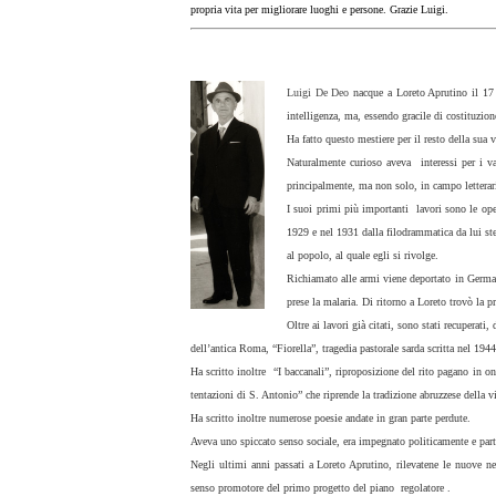
propria vita per migliorare luoghi e persone. Grazie Luigi.
Luigi De Deo
nacque a Loreto Aprutino il 17 d
intelligenza, ma, essendo gracile di costituzion
Ha fatto questo mestiere per il resto della sua v
Naturalmente curioso aveva interessi per i vari
principalmente, ma non solo, in campo letterar
I suoi primi più importanti lavori sono le oper
1929 e nel 1931 dalla filodrammatica da lui ste
al popolo, al quale egli si rivolge.
Richiamato alle armi viene deportato in Germani
prese la malaria. Di ritorno a Loreto trovò la
Oltre ai lavori già citati, sono stati recuperati
dell’antica Roma, “Fiorella”, tragedia pastorale sarda scritta nel 1944
Ha scritto inoltre “I baccanali”, riproposizione del rito pagano in o
tentazioni di S. Antonio” che riprende la tradizione abruzzese della v
Ha scritto inoltre numerose poesie andate in gran parte perdute.
Aveva uno spiccato senso sociale, era impegnato politicamente e partec
Negli ultimi anni passati a Loreto Aprutino, rilevatene le nuove ne
senso promotore del primo progetto del piano regolatore .