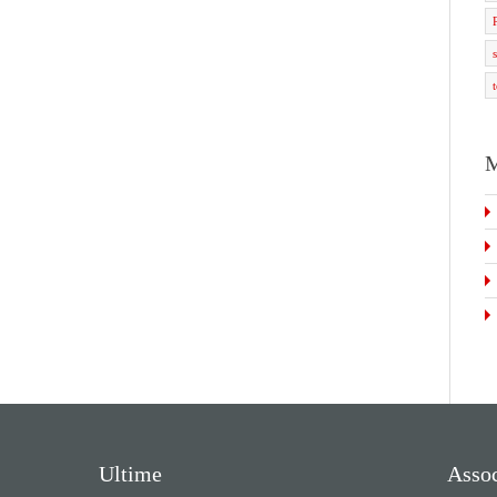
M
Ultime
Assoc