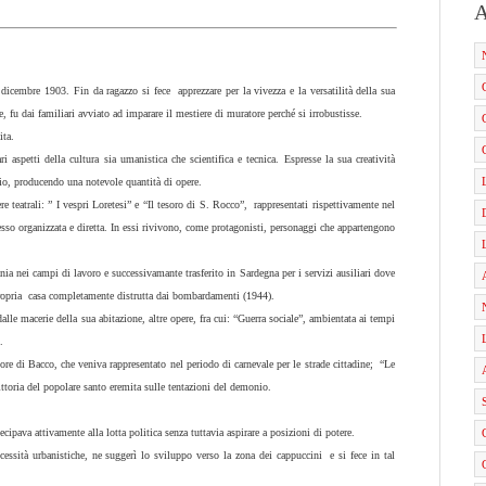
A
icembre 1903. Fin da ragazzo si fece apprezzare per la vivezza e la versatilità della sua
e, fu dai familiari avviato ad imparare il mestiere di muratore perché si irrobustisse.
ita.
 aspetti della cultura sia umanistica che scientifica e tecnica. Espresse la sua creatività
io, producendo una notevole quantità di opere.
e teatrali: ” I vespri Loretesi” e “Il tesoro di S. Rocco”, rappresentati rispettivamente nel
sso organizzata e diretta. In essi rivivono, come protagonisti, personaggi che appartengono
a nei campi di lavoro e successivamante trasferito in Sardegna per i servizi ausiliari dove
 propria casa completamente distrutta dai bombardamenti (1944).
, dalle macerie della sua abitazione, altre opere, fra cui: “Guerra sociale”, ambientata ai tempi
.
nore di Bacco, che veniva rappresentato nel periodo di carnevale per le strade cittadine; “Le
ittoria del popolare santo eremita sulle tentazioni del demonio.
ipava attivamente alla lotta politica senza tuttavia aspirare a posizioni di potere.
cessità urbanistiche, ne suggerì lo sviluppo verso la zona dei cappuccini e si fece in tal