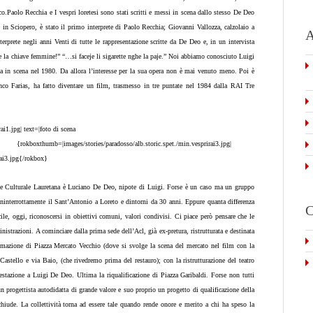
ico.Paolo Recchia e I vespri loretesi sono stati scritti e messi in scena dallo stesso De Deo
 in Sciopero, è stato il primo interprete di Paolo Recchia; Giovanni Vallozza, calzolaio a
A
nterprete negli anni Venti di tutte le rappresentazione scritte da De Deo e, in un intervista
nghe la chiave femmine!” “…si faceje li sigarette nghe la paje.” Noi abbiamo conosciuto Luigi
sa in scena nel 1980. Da allora l’interesse per la sua opera non è mai venuto meno. Poi è
ranco Farias, ha fatto diventare un film, trasmesso in tre puntate nel 1984 dalla RAI Tre
i1.jpg| text=|foto di scena
x} {rokboxthumb=|images/stories/paradosso/alb.storic.spet./min.vesprirai3.jpg|
irai3.jpg{/rokbox}
ne Culturale Lauretana è Luciano De Deo, nipote di Luigi. Forse è un caso ma un gruppo
 ininterrottamente il Sant’Antonio a Loreto e dintorni da 30 anni. Eppure quanta differenza
C
icile, oggi, riconoscersi in obiettivi comuni, valori condivisi. Ci piace però pensare che le
istrazioni. A cominciare dalla prima sede dell’Acl, già ex-pretura, ristrutturata e destinata
mazione di Piazza Mercato Vecchio (dove si svolge la scena del mercato nel film con la
astello e via Baio, (che rivedremo prima del restauro); con la ristrutturazione del teatro
stazione a Luigi De Deo. Ultima la riqualificazione di Piazza Garibaldi. Forse non tutti
 progettista autodidatta di grande valore e suo proprio un progetto di qualificazione della
chiude. La collettività torna ad essere tale quando rende onore e merito a chi ha speso la