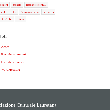
Progetti
progetti
rassegne e festival
scuola di teatro
Senza categoria
spettacoli
teatrografia
Ultime
eta
Accedi
Feed dei contenuti
Feed dei commenti
WordPress.org
iazione Culturale Lauretana