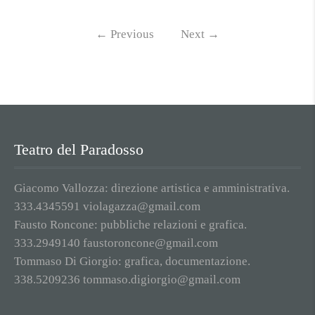
←
Previous
Next
→
Teatro del Paradosso
Giacomo Vallozza: direzione artistica e amministrativa.
333.4345591 violagazza@gmail.com
Fausto Roncone: pubbliche relazioni e grafica.
333.2949140 faustoroncone@gmail.com
Tommaso Di Giorgio: grafica, documentazione.
338.5209236 tommaso.digiorgio@gmail.com