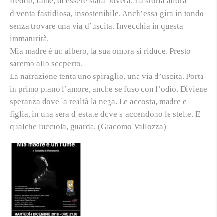
freddo, fame, di essere stata povera. La storia allora
diventa fastidiosa, insostenibile. Anch’essa gira in tondo
senza trovare una via d’uscita. Invecchia in questa
immaturità.
Mia madre è un albero, la sua ombra si riduce. Presto
saremo allo scoperto
.
La narrazione tenta uno spiraglio, una via d’uscita. Porta
in primo piano l’amore, anche se fuso con l’odio. Diviene
speranza dove la realtà la nega. Le accosta, madre e
figlia, in una sera d’estate dove s’accendono le stelle.
E
qualche lucciola, guarda
. (Giacomo Vallozza)