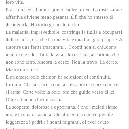
loro vita.
Poi si cresce e l’amore prende altre forme. La distrazione
affettiva diviene meno pesante.
È lì che ho smesso di
desiderarla. Ho torto gli occhi da lei
.
La malattia, imprevedibile, costringe la figlia a occuparsi
della madre, ora che ha una vita e una famiglia proprie. A
riaprire una ferita trascurata…
I conti non si chiudono
mai tra me e lei. Tutta la vita l’ho cercata, accattona che
non sono altro. Ancora la cerco. Non la trovo. La cerco.
Madre dolorosa.
È un amore/odio che non ha soluzioni di continuità.
Infinito. Che si scarica con la stessa incoscienza con cui
si arma.
Certe volte la odio, ora che guido verso di lei.
Odio il tempo che mi costa.
La scoperta, dolorosa e opportuna, è che i malati siamo
noi, è la nostra società. Che dimentica con colpevole
leggerezza i padri e i nonni migranti, di aver avuto