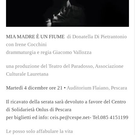
MIA MADRE È UN FIUME
di Donatella Di Pietrantonio
con Irene Cocchini
drammaturgia e regia Giacomo Vallozza
una produzione del Teatro del Paradosso, Associazione
Culturale Lauretana
Martedì 4 dicembre ore 21 •
Auditorium Flaiano, Pescara
Il ricavato della serata sarà devoluto a favore del Centro
di Solidarietà Onlus di Pescara
per biglietti ed info: ceis.pe@cespe.net- Tel.085 4151199
Le posso solo affabulare la vita