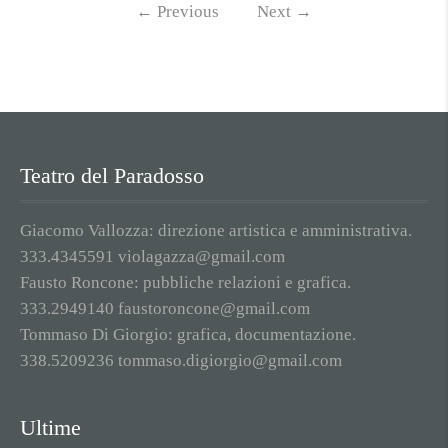
←
Previous
Next
→
Teatro del Paradosso
Giacomo Vallozza: direzione artistica e amministrativa.
333.4345591 violagazza@gmail.com
Fausto Roncone: pubbliche relazioni e grafica.
333.2949140 faustoroncone@gmail.com
Tommaso Di Giorgio: grafica, documentazione.
338.5209236 tommaso.digiorgio@gmail.com
Ultime