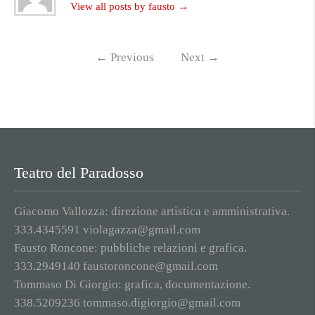
View all posts by fausto
→
←
Previous
Next
→
Teatro del Paradosso
Giacomo Vallozza: direzione artistica e amministrativa.
333.4345591 violagazza@gmail.com
Fausto Roncone: pubbliche relazioni e grafica.
333.2949140 faustoroncone@gmail.com
Tommaso Di Giorgio: grafica, documentazione.
338.5209236 tommaso.digiorgio@gmail.com