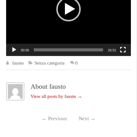
00:00
26:51
fausto
Senza categoria
0
About fausto
View all posts by fausto
→
←
Previous
Next
→