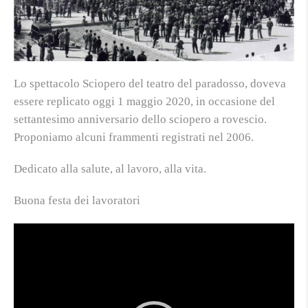
Lo spettacolo Sciopero del teatro del paradosso, doveva
essere replicato oggi 1 maggio 2020, in occasione del
settantesimo anniversario dello sciopero a rovescio.
Proponiamo alcuni frammenti registrati nel 2006.
Dedicato alla salute, al lavoro, alla vita.
Buona festa dei lavoratori
Video
Player