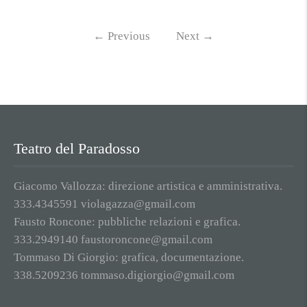
←
Previous
Next
→
Teatro del Paradosso
Giacomo Vallozza: direzione artistica e amministrativa.
333.4345591 violagazza@gmail.com
Fausto Roncone: pubbliche relazioni e grafica.
333.2949140 faustoroncone@gmail.com
Tommaso Di Giorgio: grafica, documentazione.
338.5209236 tommaso.digiorgio@gmail.com