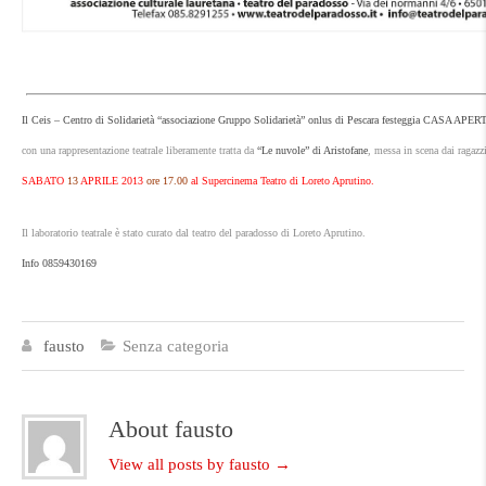
Il Ceis – Centro di Solidarietà “associazione Gruppo Solidarietà” onlus di Pescara festeggia CASA APER
con una rappresentazione teatrale liberamente tratta da
“Le nuvole” di Aristofane
, messa in scena dai ragazz
SABATO
13
APRILE 2013
ore 17.00
al Supercinema Teatro di Loreto Aprutino.
Il laboratorio teatrale è stato curato dal teatro del paradosso di Loreto Aprutino.
Info 0859430169
fausto
Senza categoria
About fausto
View all posts by fausto
→